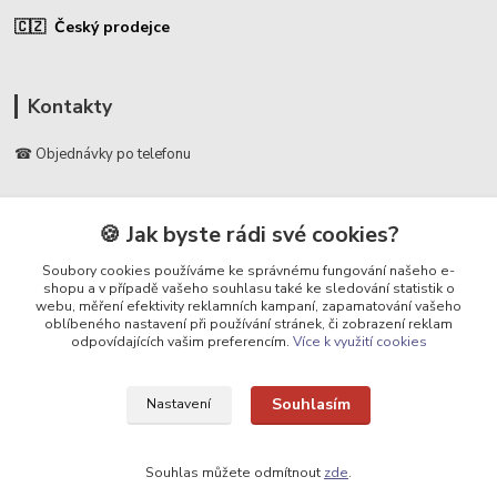
🇨🇿 Český prodejce
Kontakty
☎ Objednávky po telefonu
🛡️ Infolinka
📞 728 007 997
🍪 Jak byste rádi své cookies?
⏰ Po - Pá | 7:00 - 13:30 |
Soubory cookies používáme ke správnému fungování našeho e-
shopu a v případě vašeho souhlasu také ke sledování statistik o
info@repulse.cz
webu, měření efektivity reklamních kampaní, zapamatování vašeho
oblíbeného nastavení při používání stránek, či zobrazení reklam
odpovídajících vašim preferencím.
Více k využití cookies
Souhlasím
Nastavení
Upravit sběr cookies.
Souhlas můžete odmítnout
zde
.
REPULSE s.r.o. | www.repulse.cz | 2015-2026 © Hradec Králové