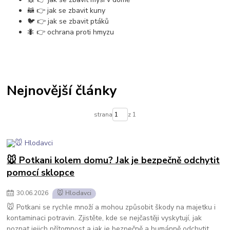
🦝 👉 jak se zbavit kuny
🐦 👉 jak se zbavit ptáků
🐜 👉 ochrana proti hmyzu
Nejnovější články
strana
z 1
🐭 Potkani kolem domu? Jak je bezpečně odchytit
pomocí sklopce
30
.
06
.
2026
🐭 Hlodavci
🐭 Potkani se rychle množí a mohou způsobit škody na majetku i
kontaminaci potravin. Zjistěte, kde se nejčastěji vyskytují, jak
poznat jejich přítomnost a jak je bezpečně a humánně odchytit