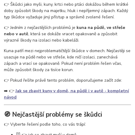
vosy v pergole
vosy na zahradě
vosy a sršně
jak se zbavit vos
👉 Škůdci jako myši, kuny, krtci nebo ptáci dokážou během krátké
ochrana proti vosám
jak se zbavit vosího hnízda
odpuzovač vos
doby způsobit škody na majetku, hluk i nepříjemný zápach. Každý
past na vosy
létající hmyz
vosy v domě
vosy ve střeše
typ škůdce vyžaduje jiný přístup a správně zvolené řešení.
👉 Jedním z nejčastějších problémů je
kuna na půdě, ve střeše
nebo v autě
, která se dokáže vracet opakovaně a způsobit
výrazné škody na izolaci nebo kabeláži.
Kuna patří mezi nejproblematičtější škůdce v domech. Nejčastěji se
usazuje na půdě nebo ve střeše, kde ničí izolaci, zanechává
zápach a vrací se opakovaně. Pokud není problém řešen včas,
může způsobit škody za tisíce korun.
👉 Pokud řešíte právě tento problém, doporučujeme začít zde:
➡️ 👉
Jak se zbavit kuny v domě, na půdě i v autě - kompletní
návod
🧭 Nejčastější problémy se škůdci
👉 Vyberte řešení podle toho, co vás trápí:
🐭 👉 jak se zbavit myší v domě