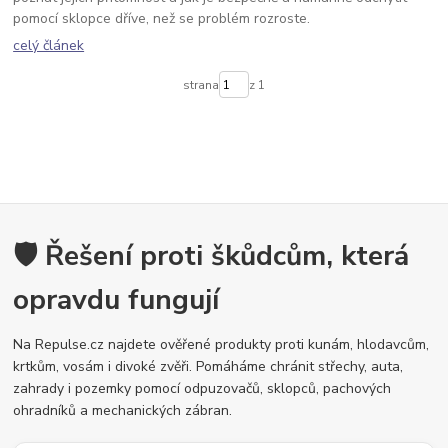
pomocí sklopce dříve, než se problém rozroste.
celý článek
strana
z 1
🛡️ Řešení proti škůdcům, která
opravdu fungují
Na Repulse.cz najdete ověřené produkty proti kunám, hlodavcům,
krtkům, vosám i divoké zvěři. Pomáháme chránit střechy, auta,
zahrady i pozemky pomocí odpuzovačů, sklopců, pachových
ohradníků a mechanických zábran.