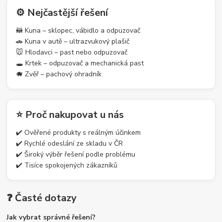
⚙️ Nejčastější řešení
🦝 Kuna – sklopec, vábidlo a odpuzovač
🚗 Kuna v autě – ultrazvukový plašič
🐭 Hlodavci – past nebo odpuzovač
🕳️ Krtek – odpuzovač a mechanická past
🐗 Zvěř – pachový ohradník
⭐ Proč nakupovat u nás
✔️ Ověřené produkty s reálným účinkem
✔️ Rychlé odeslání ze skladu v ČR
✔️ Široký výběr řešení podle problému
✔️ Tisíce spokojených zákazníků
❓ Časté dotazy
Jak vybrat správné řešení?