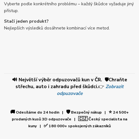
Vyberte podle konkrétního problému – každý škůdce vyžaduje jiný
přístup.
Stačí jeden produkt?
Nejlepších výsledků dosáhnete kombinací více metod.
🔊 Největší výběr odpuzovačů kun v ČR. 🛡️Chraňte
střechu, auto i zahradu před škůdci.
👉
Zobrazit
odpuzovače
🚚
🛡️
⭐
Odesíláme do 24 hodin |
Bezpečný nákup |
24 500+
🇨🇿
prodaných kusů 3D odpuzovače |
Český specialista na
✅
kuny |
180 000+ spokojených zákazníků