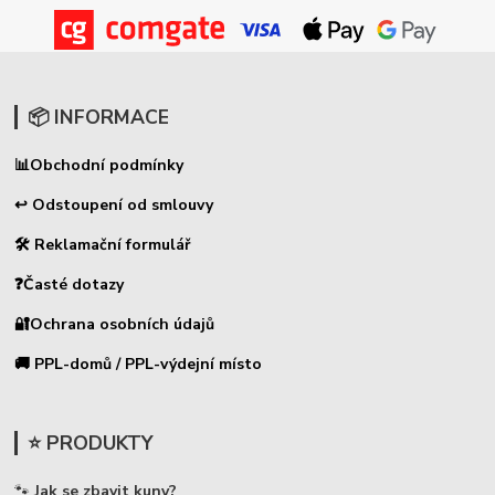
📦 INFORMACE
📊
Obchodní podmínky
↩ Odstoupení od smlouvy
🛠 Reklamační formulář
❓Časté dotazy
🔐Ochrana osobních údajů
🚚 PPL-domů / PPL-výdejní místo
⭐ PRODUKTY
🐾
Jak se zbavit kuny?