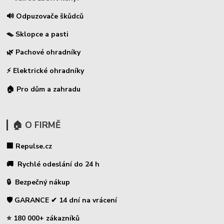
🔊 Odpuzovače škůdců
🪤 Sklopce a pasti
🌿 Pachové ohradníky
⚡
Elektrické ohradníky
🏠 Pro dům a zahradu
🏠 O FIRMĚ
🏢 Repulse.cz
🚚 Rychlé odeslání do 24 h
🔒 Bezpečný nákup
🛡️ GARANCE ✔ 14 dní na vrácení
⭐ 180 000+ zákazníků