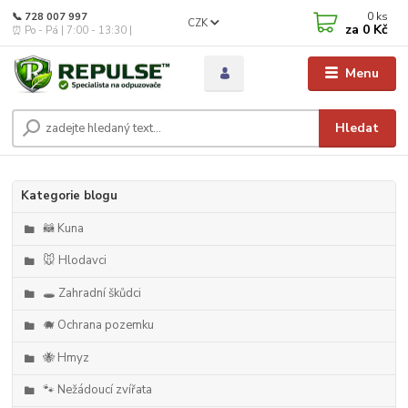
0
ks
📞 728 007 997
CZK
za
0 Kč
⏰ Po - Pá | 7:00 - 13:30 |
Menu
Hledat
Kategorie blogu
🦝 Kuna
🐭 Hlodavci
🕳️ Zahradní škůdci
🐗 Ochrana pozemku
🐝 Hmyz
🐾 Nežádoucí zvířata