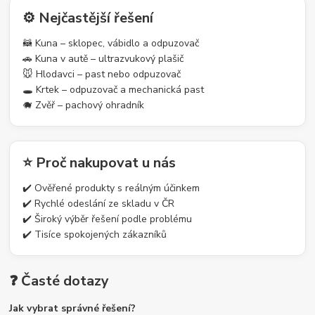
⚙️ Nejčastější řešení
🦝 Kuna – sklopec, vábidlo a odpuzovač
🚗 Kuna v autě – ultrazvukový plašič
🐭 Hlodavci – past nebo odpuzovač
🕳️ Krtek – odpuzovač a mechanická past
🐗 Zvěř – pachový ohradník
⭐ Proč nakupovat u nás
✔️ Ověřené produkty s reálným účinkem
✔️ Rychlé odeslání ze skladu v ČR
✔️ Široký výběr řešení podle problému
✔️ Tisíce spokojených zákazníků
❓ Časté dotazy
Jak vybrat správné řešení?