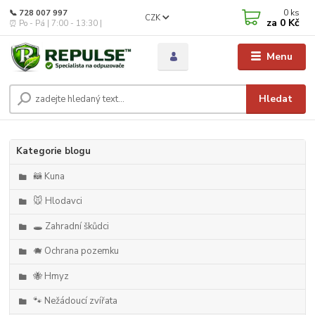
0
ks
📞 728 007 997
CZK
za
0 Kč
⏰ Po - Pá | 7:00 - 13:30 |
Menu
Hledat
Kategorie blogu
🦝 Kuna
🐭 Hlodavci
🕳️ Zahradní škůdci
🐗 Ochrana pozemku
🐝 Hmyz
🐾 Nežádoucí zvířata