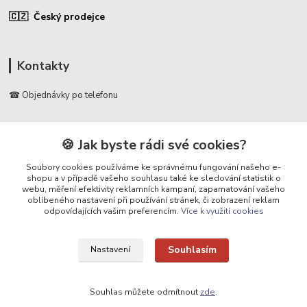
🇨🇿 Český prodejce
Kontakty
☎ Objednávky po telefonu
🛡️ Infolinka
📞 728 007 997
🍪 Jak byste rádi své cookies?
⏰ Po - Pá | 7:00 - 13:30 |
Soubory cookies používáme ke správnému fungování našeho e-
shopu a v případě vašeho souhlasu také ke sledování statistik o
info@repulse.cz
webu, měření efektivity reklamních kampaní, zapamatování vašeho
oblíbeného nastavení při používání stránek, či zobrazení reklam
odpovídajících vašim preferencím.
Více k využití cookies
Souhlasím
Nastavení
Upravit sběr cookies.
Souhlas můžete odmítnout
zde
.
REPULSE s.r.o. | www.repulse.cz | 2015-2026 © Hradec Králové