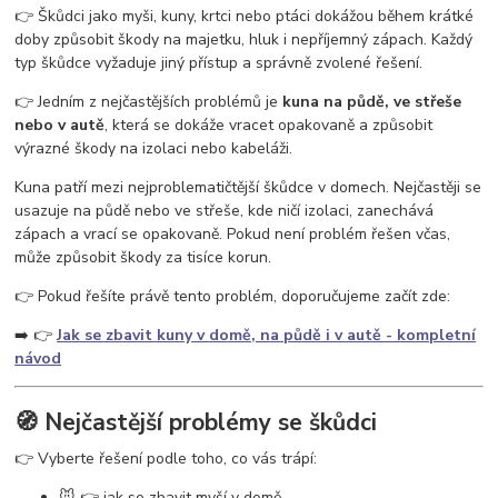
vosy v pergole
vosy na zahradě
vosy a sršně
jak se zbavit vos
👉 Škůdci jako myši, kuny, krtci nebo ptáci dokážou během krátké
ochrana proti vosám
jak se zbavit vosího hnízda
odpuzovač vos
doby způsobit škody na majetku, hluk i nepříjemný zápach. Každý
past na vosy
létající hmyz
vosy v domě
vosy ve střeše
typ škůdce vyžaduje jiný přístup a správně zvolené řešení.
👉 Jedním z nejčastějších problémů je
kuna na půdě, ve střeše
nebo v autě
, která se dokáže vracet opakovaně a způsobit
výrazné škody na izolaci nebo kabeláži.
Kuna patří mezi nejproblematičtější škůdce v domech. Nejčastěji se
usazuje na půdě nebo ve střeše, kde ničí izolaci, zanechává
zápach a vrací se opakovaně. Pokud není problém řešen včas,
může způsobit škody za tisíce korun.
👉 Pokud řešíte právě tento problém, doporučujeme začít zde:
➡️ 👉
Jak se zbavit kuny v domě, na půdě i v autě - kompletní
návod
🧭 Nejčastější problémy se škůdci
👉 Vyberte řešení podle toho, co vás trápí:
🐭 👉 jak se zbavit myší v domě