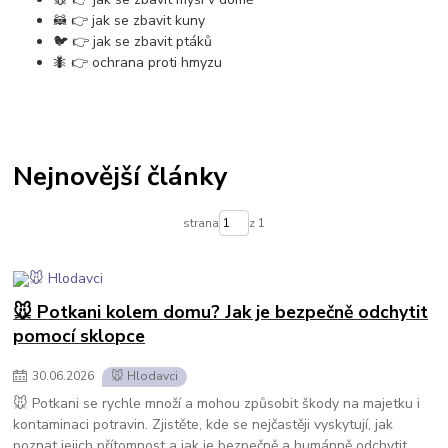
🦝 👉 jak se zbavit kuny
🐦 👉 jak se zbavit ptáků
🐜 👉 ochrana proti hmyzu
Nejnovější články
strana
z 1
🐭 Potkani kolem domu? Jak je bezpečně odchytit
pomocí sklopce
30
.
06
.
2026
🐭 Hlodavci
🐭 Potkani se rychle množí a mohou způsobit škody na majetku i
kontaminaci potravin. Zjistěte, kde se nejčastěji vyskytují, jak
poznat jejich přítomnost a jak je bezpečně a humánně odchytit