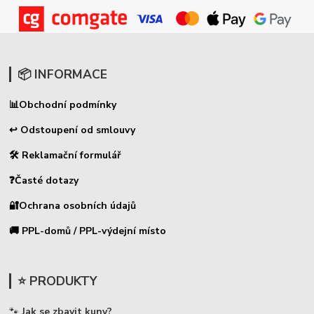
📦 INFORMACE
📊
Obchodní podmínky
↩ Odstoupení od smlouvy
🛠 Reklamační formulář
❓Časté dotazy
🔐Ochrana osobních údajů
🚚 PPL-domů / PPL-výdejní místo
⭐ PRODUKTY
🐾
Jak se zbavit kuny?