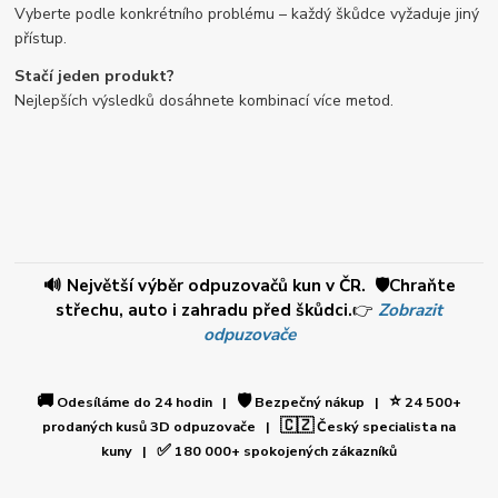
Vyberte podle konkrétního problému – každý škůdce vyžaduje jiný
přístup.
Stačí jeden produkt?
Nejlepších výsledků dosáhnete kombinací více metod.
🔊 Největší výběr odpuzovačů kun v ČR. 🛡️Chraňte
střechu, auto i zahradu před škůdci.
👉
Zobrazit
odpuzovače
🚚
🛡️
⭐
Odesíláme do 24 hodin |
Bezpečný nákup |
24 500+
🇨🇿
prodaných kusů 3D odpuzovače |
Český specialista na
✅
kuny |
180 000+ spokojených zákazníků