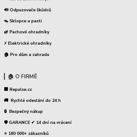
🔊 Odpuzovače škůdců
🪤 Sklopce a pasti
🌿 Pachové ohradníky
⚡
Elektrické ohradníky
🏠 Pro dům a zahradu
🏠 O FIRMĚ
🏢 Repulse.cz
🚚 Rychlé odeslání do 24 h
🔒 Bezpečný nákup
🛡️ GARANCE ✔ 14 dní na vrácení
⭐ 180 000+ zákazníků