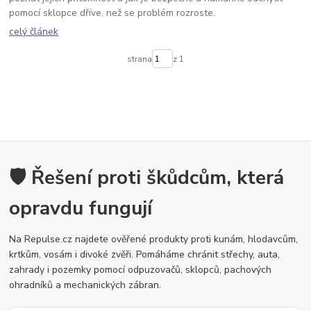
pomocí sklopce dříve, než se problém rozroste.
celý článek
strana
z 1
🛡️ Řešení proti škůdcům, která
opravdu fungují
Na Repulse.cz najdete ověřené produkty proti kunám, hlodavcům,
krtkům, vosám i divoké zvěři. Pomáháme chránit střechy, auta,
zahrady i pozemky pomocí odpuzovačů, sklopců, pachových
ohradníků a mechanických zábran.