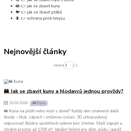
🦝 👉 jak se zbavit kuny
🐦 👉 jak se zbavit ptáků
🐜 👉 ochrana proti hmyzu
Nejnovější články
strana
z 1
🦝 Jak se zbavit kuny a hlodavců jednou provždy?
25
.
03
.
2026
🦝 Kuna
🦝 Kuna na půdě nebo myši v domě? Každý den znamená další
škody – hluk, zápach i zničenou izolaci. 3D ultrazvukový
odpuzovač škůdce spolehlivě vyžene bez chemie. Stačí zapojit a
chránit prostor až 1700 m³. Ideální řešení pro dům, půdu i garáž.