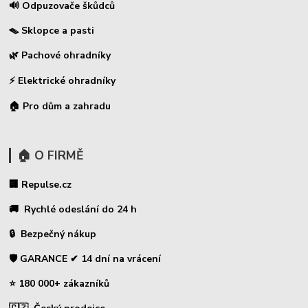
🔊 Odpuzovače škůdců
🪤 Sklopce a pasti
🌿 Pachové ohradníky
⚡
Elektrické ohradníky
🏠 Pro dům a zahradu
🏠 O FIRMĚ
🏢 Repulse.cz
🚚 Rychlé odeslání do 24 h
🔒 Bezpečný nákup
🛡️ GARANCE ✔ 14 dní na vrácení
⭐ 180 000+ zákazníků