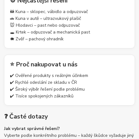
⚙️ Nejčastější řešení
🦝 Kuna – sklopec, vábidlo a odpuzovač
🚗 Kuna v autě – ultrazvukový plašič
🐭 Hlodavci – past nebo odpuzovač
🕳️ Krtek – odpuzovač a mechanická past
🐗 Zvěř – pachový ohradník
⭐ Proč nakupovat u nás
✔️ Ověřené produkty s reálným účinkem
✔️ Rychlé odeslání ze skladu v ČR
✔️ Široký výběr řešení podle problému
✔️ Tisíce spokojených zákazníků
❓ Časté dotazy
Jak vybrat správné řešení?
Vyberte podle konkrétního problému – každý škůdce vyžaduje jiný