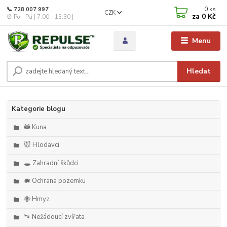
0
ks
📞 728 007 997
CZK
za
0 Kč
⏰ Po - Pá | 7:00 - 13:30 |
Menu
Hledat
Kategorie blogu
🦝 Kuna
🐭 Hlodavci
🕳️ Zahradní škůdci
🐗 Ochrana pozemku
🐝 Hmyz
🐾 Nežádoucí zvířata