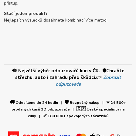
přístup.
Stačí jeden produkt?
Nejlepších výsledků dosáhnete kombinací více metod.
🔊 Největší výběr odpuzovačů kun v ČR. 🛡️Chraňte
střechu, auto i zahradu před škůdci.
👉
Zobrazit
odpuzovače
🚚
🛡️
⭐
Odesíláme do 24 hodin |
Bezpečný nákup |
24 500+
🇨🇿
prodaných kusů 3D odpuzovače |
Český specialista na
✅
kuny |
180 000+ spokojených zákazníků