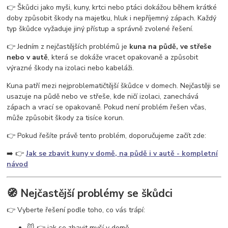
vosy v pergole
vosy na zahradě
vosy a sršně
jak se zbavit vos
👉 Škůdci jako myši, kuny, krtci nebo ptáci dokážou během krátké
ochrana proti vosám
jak se zbavit vosího hnízda
odpuzovač vos
doby způsobit škody na majetku, hluk i nepříjemný zápach. Každý
past na vosy
létající hmyz
vosy v domě
vosy ve střeše
typ škůdce vyžaduje jiný přístup a správně zvolené řešení.
👉 Jedním z nejčastějších problémů je
kuna na půdě, ve střeše
nebo v autě
, která se dokáže vracet opakovaně a způsobit
výrazné škody na izolaci nebo kabeláži.
Kuna patří mezi nejproblematičtější škůdce v domech. Nejčastěji se
usazuje na půdě nebo ve střeše, kde ničí izolaci, zanechává
zápach a vrací se opakovaně. Pokud není problém řešen včas,
může způsobit škody za tisíce korun.
👉 Pokud řešíte právě tento problém, doporučujeme začít zde:
➡️ 👉
Jak se zbavit kuny v domě, na půdě i v autě - kompletní
návod
🧭 Nejčastější problémy se škůdci
👉 Vyberte řešení podle toho, co vás trápí:
🐭 👉 jak se zbavit myší v domě