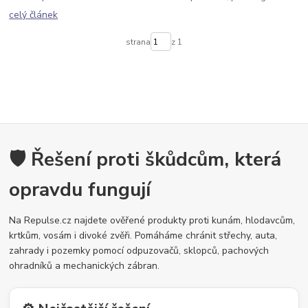
celý článek
strana
z 1
🛡️ Řešení proti škůdcům, která
opravdu fungují
Na Repulse.cz najdete ověřené produkty proti kunám, hlodavcům,
krtkům, vosám i divoké zvěři. Pomáháme chránit střechy, auta,
zahrady i pozemky pomocí odpuzovačů, sklopců, pachových
ohradníků a mechanických zábran.