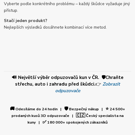
Vyberte podle konkrétního problému – každý škůdce vyžaduje jiný
přístup.
Stačí jeden produkt?
Nejlepších výsledků dosáhnete kombinací více metod.
🔊 Největší výběr odpuzovačů kun v ČR. 🛡️Chraňte
střechu, auto i zahradu před škůdci.
👉
Zobrazit
odpuzovače
🚚
🛡️
⭐
Odesíláme do 24 hodin |
Bezpečný nákup |
24 500+
🇨🇿
prodaných kusů 3D odpuzovače |
Český specialista na
✅
kuny |
180 000+ spokojených zákazníků