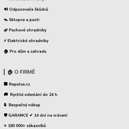
🔊 Odpuzovače škůdců
🪤 Sklopce a pasti
🌿 Pachové ohradníky
⚡
Elektrické ohradníky
🏠 Pro dům a zahradu
🏠 O FIRMĚ
🏢 Repulse.cz
🚚 Rychlé odeslání do 24 h
🔒 Bezpečný nákup
🛡️ GARANCE ✔ 14 dní na vrácení
⭐ 180 000+ zákazníků