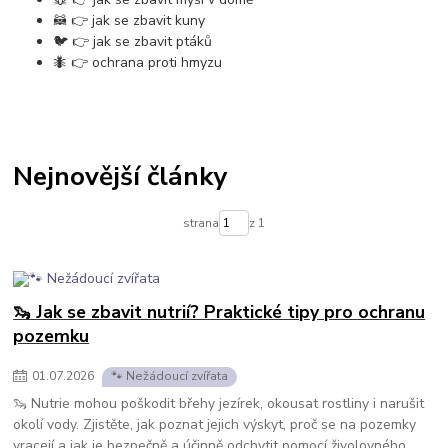
🦝 👉 jak se zbavit kuny
🐦 👉 jak se zbavit ptáků
🐜 👉 ochrana proti hmyzu
Nejnovější články
strana
z 1
🦦 Jak se zbavit nutrií? Praktické tipy pro ochranu
pozemku
01
.
07
.
2026
🐾 Nežádoucí zvířata
🦦 Nutrie mohou poškodit břehy jezírek, okousat rostliny i narušit
okolí vody. Zjistěte, jak poznat jejich výskyt, proč se na pozemky
vracejí a jak je bezpečně a účinně odchytit pomocí živolovného