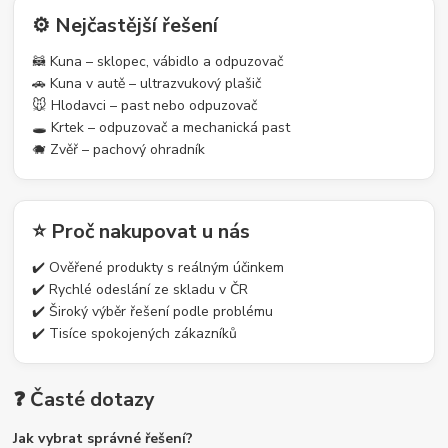
⚙️ Nejčastější řešení
🦝 Kuna – sklopec, vábidlo a odpuzovač
🚗 Kuna v autě – ultrazvukový plašič
🐭 Hlodavci – past nebo odpuzovač
🕳️ Krtek – odpuzovač a mechanická past
🐗 Zvěř – pachový ohradník
⭐ Proč nakupovat u nás
✔️ Ověřené produkty s reálným účinkem
✔️ Rychlé odeslání ze skladu v ČR
✔️ Široký výběr řešení podle problému
✔️ Tisíce spokojených zákazníků
❓ Časté dotazy
Jak vybrat správné řešení?