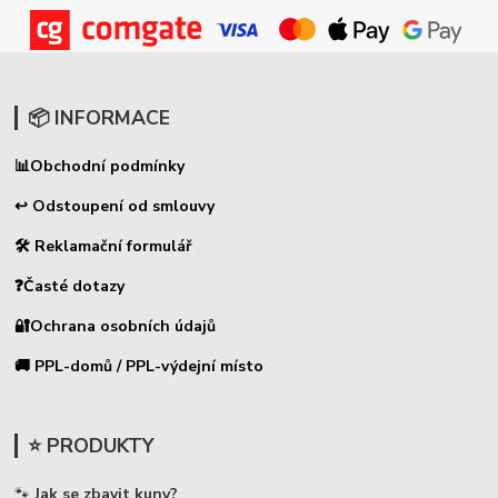
📦 INFORMACE
📊
Obchodní podmínky
↩ Odstoupení od smlouvy
🛠 Reklamační formulář
❓Časté dotazy
🔐Ochrana osobních údajů
🚚 PPL-domů / PPL-výdejní místo
⭐ PRODUKTY
🐾
Jak se zbavit kuny?