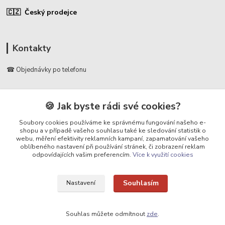
🇨🇿 Český prodejce
Kontakty
☎ Objednávky po telefonu
🛡️ Infolinka
📞 728 007 997
🍪 Jak byste rádi své cookies?
⏰ Po - Pá | 7:00 - 13:30 |
Soubory cookies používáme ke správnému fungování našeho e-
shopu a v případě vašeho souhlasu také ke sledování statistik o
info@repulse.cz
webu, měření efektivity reklamních kampaní, zapamatování vašeho
oblíbeného nastavení při používání stránek, či zobrazení reklam
odpovídajících vašim preferencím.
Více k využití cookies
Souhlasím
Nastavení
Upravit sběr cookies.
Souhlas můžete odmítnout
zde
.
REPULSE s.r.o. | www.repulse.cz | 2015-2026 © Hradec Králové