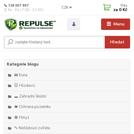
0
ks
📞 728 007 997
CZK
za
0 Kč
⏰ Po - Pá | 7:00 - 13:30 |
Menu
Hledat
Kategorie blogu
🦝 Kuna
🐭 Hlodavci
🕳️ Zahradní škůdci
🐗 Ochrana pozemku
🐝 Hmyz
🐾 Nežádoucí zvířata