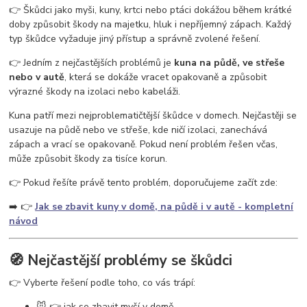
vosy v pergole
vosy na zahradě
vosy a sršně
jak se zbavit vos
👉 Škůdci jako myši, kuny, krtci nebo ptáci dokážou během krátké
ochrana proti vosám
jak se zbavit vosího hnízda
odpuzovač vos
doby způsobit škody na majetku, hluk i nepříjemný zápach. Každý
past na vosy
létající hmyz
vosy v domě
vosy ve střeše
typ škůdce vyžaduje jiný přístup a správně zvolené řešení.
👉 Jedním z nejčastějších problémů je
kuna na půdě, ve střeše
nebo v autě
, která se dokáže vracet opakovaně a způsobit
výrazné škody na izolaci nebo kabeláži.
Kuna patří mezi nejproblematičtější škůdce v domech. Nejčastěji se
usazuje na půdě nebo ve střeše, kde ničí izolaci, zanechává
zápach a vrací se opakovaně. Pokud není problém řešen včas,
může způsobit škody za tisíce korun.
👉 Pokud řešíte právě tento problém, doporučujeme začít zde:
➡️ 👉
Jak se zbavit kuny v domě, na půdě i v autě - kompletní
návod
🧭 Nejčastější problémy se škůdci
👉 Vyberte řešení podle toho, co vás trápí:
🐭 👉 jak se zbavit myší v domě