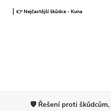
👉 Nejčastější škůdce - Kuna
🛡️ Řešení proti škůdcům,