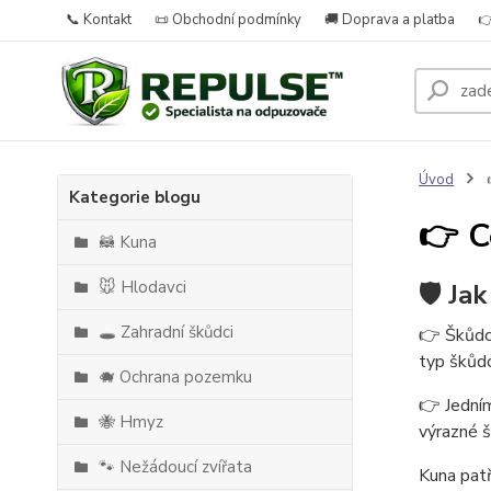
📞 Kontakt
📜 Obchodní podmínky
🚚 Doprava a platba

Úvod

Kategorie blogu
👉 C
🦝 Kuna
🐭 Hlodavci
🛡️ Ja
🕳️ Zahradní škůdci
👉 Škůdci
typ škůdc
🐗 Ochrana pozemku
👉 Jedním
🐝 Hmyz
výrazné š
🐾 Nežádoucí zvířata
Kuna patř