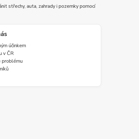
nit střechy, auta, zahrady i pozemky pomocí
nás
lným účinkem
du v ČR
le problému
níků