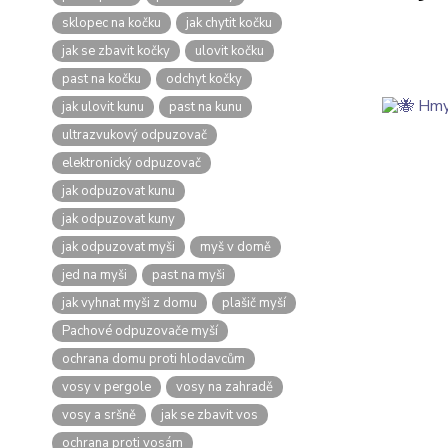
sklopec na kočku
jak chytit kočku
jak se zbavit kočky
ulovit kočku
past na kočku
odchyt kočky
jak ulovit kunu
past na kunu
ultrazvukový odpuzovač
elektronický odpuzovač
jak odpuzovat kunu
jak odpuzovat kuny
jak odpuzovat myši
myš v domě
jed na myši
past na myši
jak vyhnat myši z domu
plašič myší
Pachové odpuzovače myší
ochrana domu proti hlodavcům
vosy v pergole
vosy na zahradě
vosy a sršně
jak se zbavit vos
ochrana proti vosám