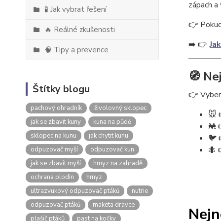
zápach a 
🧪 Jak vybrat řešení
👉 Pokud 
🔥 Reálné zkušenosti
➡️ 👉
Jak
🧠 Tipy a prevence
🧭 Ne
Štítky blogu
👉 Vybert
pachový ohradník
živolovný sklopec
🐭 
jak se zbavit kuny
kuna na půdě
🦝 
sklopec na kunu
jak chytit kunu
🐦 
🐜 
odpuzovač myší
odpuzovač kun
jak se zbavit myší
hmyz na zahradě
ochrana plodin
hmyz
ultrazvukový odpuzovač ptáků
nutrie
odpuzovač ptáků
maketa dravce
Nejn
plašič ptáků
past na kočky