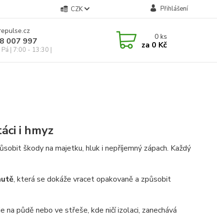
Přihlášení
CZK
repulse.cz
0
ks
28 007 997
za
0 Kč
Pá | 7:00 - 13:30 |
táci i hmyz
ůsobit škody na majetku, hluk i nepříjemný zápach. Každý
autě
, která se dokáže vracet opakovaně a způsobit
e na půdě nebo ve střeše, kde ničí izolaci, zanechává