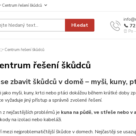
 Centrum řešení škůdců
info@
Hledat
📞 7
⏰ Po - 
 Centrum řešení škůdců
entrum řešení škůdců
k se zbavit škůdců v domě – myši, kuny, p
 jako myši, kuny, krtci nebo ptáci dokážou během krátké doby zp
e vyžaduje jiný přístup a správně zvolené řešení.
 z nejčastějších problémů je
kuna na půdě, ve střeše nebo v 
kody na izolaci nebo kabeláži.
í mezi nejproblematičtější škůdce v domech. Nejčastěji se usazuj