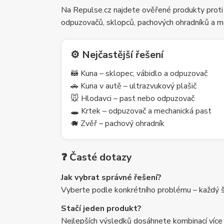
Na Repulse.cz najdete ověřené produkty proti
odpuzovačů, sklopců, pachových ohradníků a m
⚙️ Nejčastější řešení
🦝 Kuna – sklopec, vábidlo a odpuzovač
🚗 Kuna v autě – ultrazvukový plašič
🐭 Hlodavci – past nebo odpuzovač
🕳️ Krtek – odpuzovač a mechanická past
🐗 Zvěř – pachový ohradník
❓ Časté dotazy
Jak vybrat správné řešení?
Vyberte podle konkrétního problému – každý šk
Stačí jeden produkt?
Nejlepších výsledků dosáhnete kombinací více