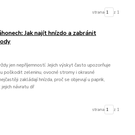
strana
z 1
honech: Jak najít hnízdo a zabránit
rody
ždy jen nepříjemností. Jejich výskyt často upozorňuje
u poškodit zeleninu, ovocné stromy i okrasné
ejčastěji zakládají hnízda, proč se objevují u paprik,
 jejich návratu dř
strana
z 1