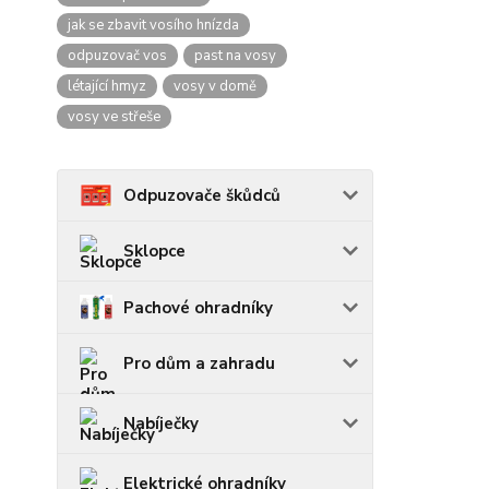
jak se zbavit vosího hnízda
odpuzovač vos
past na vosy
létající hmyz
vosy v domě
vosy ve střeše
Odpuzovače škůdců
Sklopce
Pachové ohradníky
Pro dům a zahradu
Nabíječky
Elektrické ohradníky