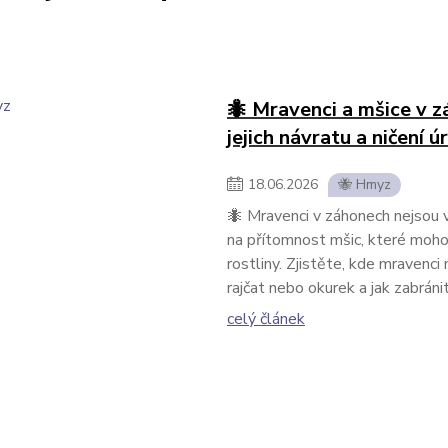
🐜 Mravenci a mšice v zá
jejich návratu a ničení ú
18
.
06
.
2026
🐝 Hmyz
🐜 Mravenci v záhonech nejsou v
na přítomnost mšic, které moho
rostliny. Zjistěte, kde mravenci n
rajčat nebo okurek a jak zabránit
celý článek