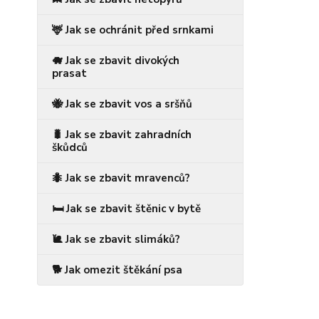
🦌 Jak se ochránit před srnkami
🐗 Jak se zbavit divokých
prasat
🐝 Jak se zbavit vos a sršňů
🐛 Jak se zbavit zahradních
škůdců
🐜 Jak se zbavit mravenců?
🛏️ Jak se zbavit štěnic v bytě
🐌 Jak se zbavit slimáků?
🐕 Jak omezit štěkání psa