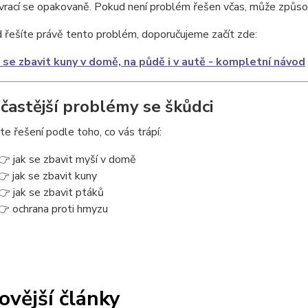
vrací se opakovaně. Pokud není problém řešen včas, může způsobi
řešíte právě tento problém, doporučujeme začít zde:
 se zbavit kuny v domě, na půdě i v autě - kompletní návod
jčastější problémy se škůdci
e řešení podle toho, co vás trápí:
👉 jak se zbavit myší v domě
👉 jak se zbavit kuny
👉 jak se zbavit ptáků
👉 ochrana proti hmyzu
ovější články