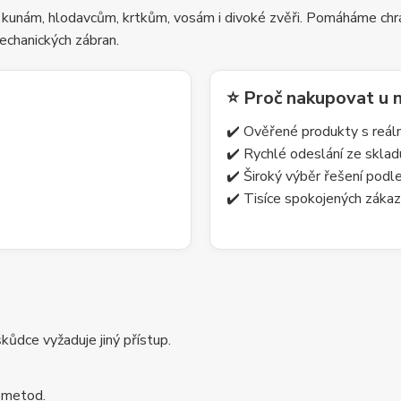
 kunám, hlodavcům, krtkům, vosám i divoké zvěři. Pomáháme chrá
echanických zábran.
⭐ Proč nakupovat u 
✔️ Ověřené produkty s reá
✔️ Rychlé odeslání ze skla
✔️ Široký výběr řešení pod
✔️ Tisíce spokojených zákaz
ůdce vyžaduje jiný přístup.
 metod.