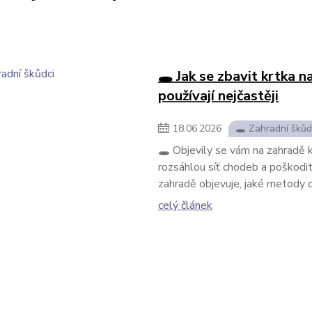
🕳️ Jak se zbavit krtka 
používají nejčastěji
18
.
06
.
2026
🕳️ Zahradní škůd
🕳️ Objevily se vám na zahradě
rozsáhlou síť chodeb a poškodit 
zahradě objevuje, jaké metody od
celý článek