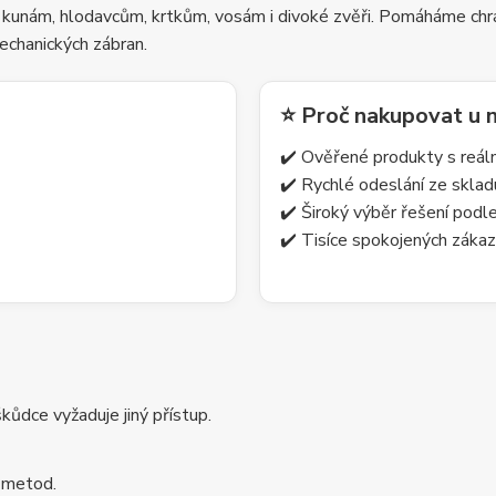
 kunám, hlodavcům, krtkům, vosám i divoké zvěři. Pomáháme chrá
echanických zábran.
⭐ Proč nakupovat u 
✔️ Ověřené produkty s reá
✔️ Rychlé odeslání ze skla
✔️ Široký výběr řešení pod
✔️ Tisíce spokojených zákaz
ůdce vyžaduje jiný přístup.
 metod.