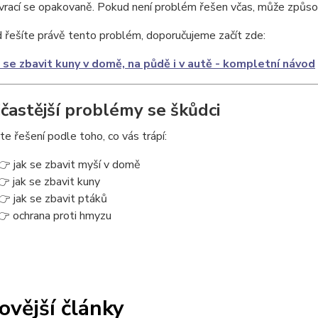
vrací se opakovaně. Pokud není problém řešen včas, může způsobi
řešíte právě tento problém, doporučujeme začít zde:
 se zbavit kuny v domě, na půdě i v autě - kompletní návod
jčastější problémy se škůdci
e řešení podle toho, co vás trápí:
👉 jak se zbavit myší v domě
👉 jak se zbavit kuny
👉 jak se zbavit ptáků
👉 ochrana proti hmyzu
ovější články