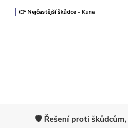
👉 Nejčastější škůdce - Kuna
🛡️ Řešení proti škůdcům,