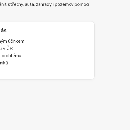
nit střechy, auta, zahrady i pozemky pomocí
nás
lným účinkem
du v ČR
le problému
níků