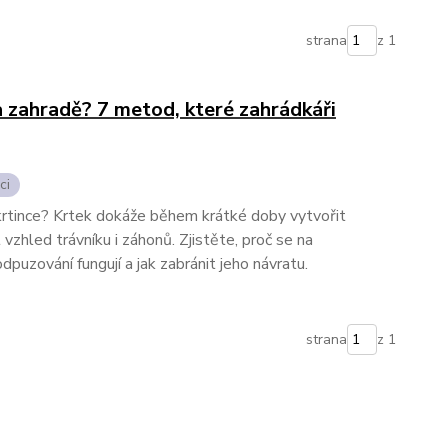
strana
z 1
na zahradě? 7 metod, které zahrádkáři
ci
 krtince? Krtek dokáže během krátké doby vytvořit
vzhled trávníku i záhonů. Zjistěte, proč se na
puzování fungují a jak zabránit jeho návratu.
strana
z 1