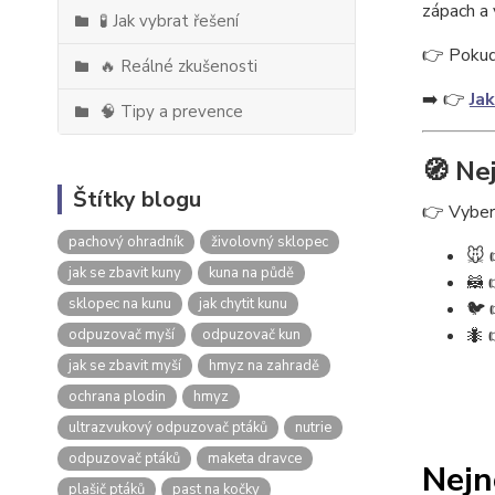
zápach a 
🧪 Jak vybrat řešení
👉 Pokud 
🔥 Reálné zkušenosti
➡️ 👉
Jak
🧠 Tipy a prevence
🧭 Ne
Štítky blogu
👉 Vybert
pachový ohradník
živolovný sklopec
🐭 
jak se zbavit kuny
kuna na půdě
🦝 
sklopec na kunu
jak chytit kunu
🐦 
🐜 
odpuzovač myší
odpuzovač kun
jak se zbavit myší
hmyz na zahradě
ochrana plodin
hmyz
ultrazvukový odpuzovač ptáků
nutrie
odpuzovač ptáků
maketa dravce
Nejn
plašič ptáků
past na kočky