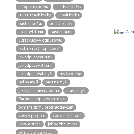
sklopec na kočku
jak chytit kočku
jak se zbavit kočky
ulovit kočku
past na kočku
odchyt kočky
jak ulovit kunu
past na kunu
ultrazvukový odpuzovač
elektronický odpuzovač
jak odpuzovat kunu
jak odpuzovat kuny
jak odpuzovat myši
myš v domě
jed na myši
past na myši
jak vyhnat myši z domu
plašič myší
Pachové odpuzovače myší
ochrana domu proti hlodavcům
vosy v pergole
vosy na zahradě
vosy a sršně
jak se zbavit vos
ochrana proti vosám