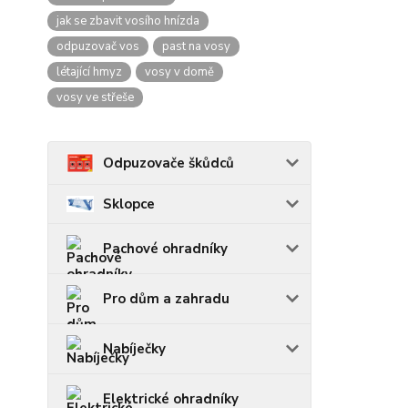
jak se zbavit vosího hnízda
odpuzovač vos
past na vosy
létající hmyz
vosy v domě
vosy ve střeše
Odpuzovače škůdců
Sklopce
Pachové ohradníky
Pro dům a zahradu
Nabíječky
Elektrické ohradníky