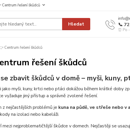
 Centrum řešení škůdců
info@
Hledat
📞 7
⏰ Po - 
 Centrum řešení škůdců
entrum řešení škůdců
k se zbavit škůdců v domě – myši, kuny, p
 jako myši, kuny, krtci nebo ptáci dokážou během krátké doby zp
e vyžaduje jiný přístup a správně zvolené řešení.
 z nejčastějších problémů je
kuna na půdě, ve střeše nebo v 
kody na izolaci nebo kabeláži.
í mezi nejproblematičtější škůdce v domech. Nejčastěji se usazuj