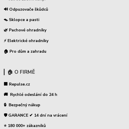
🔊 Odpuzovače škůdců
🪤 Sklopce a pasti
🌿 Pachové ohradníky
⚡
Elektrické ohradníky
🏠 Pro dům a zahradu
🏠 O FIRMĚ
🏢 Repulse.cz
🚚 Rychlé odeslání do 24 h
🔒 Bezpečný nákup
🛡️ GARANCE ✔ 14 dní na vrácení
⭐ 180 000+ zákazníků