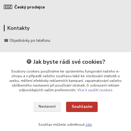
🇨🇿 Český prodejce
Kontakty
☎ Objednávky po telefonu
🛡️ Infolinka
📞 728 007 997
🍪 Jak byste rádi své cookies?
⏰ Po - Pá | 7:00 - 13:30 |
Soubory cookies používáme ke správnému fungování našeho e-
shopu a v případě vašeho souhlasu také ke sledování statistik o
info@repulse.cz
webu, měření efektivity reklamních kampaní, zapamatování vašeho
oblíbeného nastavení při používání stránek, či zobrazení reklam
odpovídajících vašim preferencím.
Více k využití cookies
Souhlasím
Nastavení
Upravit sběr cookies.
Souhlas můžete odmítnout
zde
.
REPULSE s.r.o. | www.repulse.cz | 2015-2026 © Hradec Králové