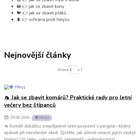
🦝 👉 jak se zbavit kuny
🐦 👉 jak se zbavit ptáků
🐜 👉 ochrana proti hmyzu
Nejnovější články
strana
z 1
🦟 Jak se zbavit komárů? Praktické rady pro letní
večery bez štípanců
29
.
06
.
2026
🐝 Hmyz
🦟 Komáři dokážou znepříjemnit letní posezení v pergole i klidný
spánek při otevřeném okně. Zjistěte, jak účinně omezit jejich výskyt
pomocí UV lamp, odpuzovačů, repelentů i jednoduchých