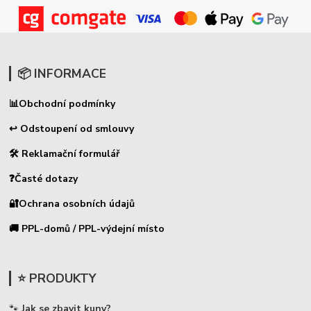
📦 INFORMACE
📊
Obchodní podmínky
↩ Odstoupení od smlouvy
🛠 Reklamační formulář
❓Časté dotazy
🔐Ochrana osobních údajů
🚚 PPL-domů / PPL-výdejní místo
⭐ PRODUKTY
🐾
Jak se zbavit kuny?