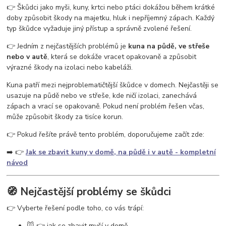
vosy v pergole
vosy na zahradě
vosy a sršně
jak se zbavit vos
👉 Škůdci jako myši, kuny, krtci nebo ptáci dokážou během krátké
ochrana proti vosám
jak se zbavit vosího hnízda
odpuzovač vos
doby způsobit škody na majetku, hluk i nepříjemný zápach. Každý
past na vosy
létající hmyz
vosy v domě
vosy ve střeše
typ škůdce vyžaduje jiný přístup a správně zvolené řešení.
👉 Jedním z nejčastějších problémů je
kuna na půdě, ve střeše
nebo v autě
, která se dokáže vracet opakovaně a způsobit
výrazné škody na izolaci nebo kabeláži.
Kuna patří mezi nejproblematičtější škůdce v domech. Nejčastěji se
usazuje na půdě nebo ve střeše, kde ničí izolaci, zanechává
zápach a vrací se opakovaně. Pokud není problém řešen včas,
může způsobit škody za tisíce korun.
👉 Pokud řešíte právě tento problém, doporučujeme začít zde:
➡️ 👉
Jak se zbavit kuny v domě, na půdě i v autě - kompletní
návod
🧭 Nejčastější problémy se škůdci
👉 Vyberte řešení podle toho, co vás trápí:
🐭 👉 jak se zbavit myší v domě