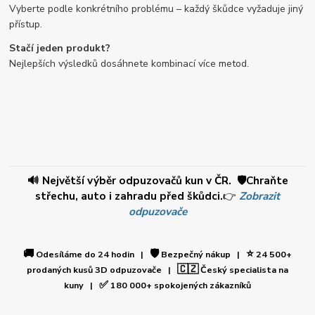
Vyberte podle konkrétního problému – každý škůdce vyžaduje jiný
přístup.
Stačí jeden produkt?
Nejlepších výsledků dosáhnete kombinací více metod.
🔊 Největší výběr odpuzovačů kun v ČR. 🛡️Chraňte
střechu, auto i zahradu před škůdci.
👉
Zobrazit
odpuzovače
🚚
🛡️
⭐
Odesíláme do 24 hodin |
Bezpečný nákup |
24 500+
🇨🇿
prodaných kusů 3D odpuzovače |
Český specialista na
✅
kuny |
180 000+ spokojených zákazníků