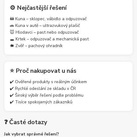
⚙️ Nejčastější řešení
🦝 Kuna – sklopec, vábidlo a odpuzovač
🚗 Kuna v autě – ultrazvukový plašič
🐭 Hlodavci – past nebo odpuzovač
🕳️ Krtek – odpuzovač a mechanická past
🐗 Zvěř – pachový ohradník
⭐ Proč nakupovat u nás
✔️ Ověřené produkty s reálným účinkem
✔️ Rychlé odeslání ze skladu v ČR
✔️ Široký výběr řešení podle problému
✔️ Tisíce spokojených zákazníků
❓ Časté dotazy
Jak vybrat správné řešení?