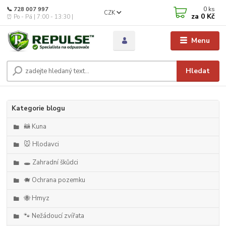
0
ks
📞 728 007 997
CZK
za
0 Kč
⏰ Po - Pá | 7:00 - 13:30 |
Menu
Hledat
Kategorie blogu
🦝 Kuna
🐭 Hlodavci
🕳️ Zahradní škůdci
🐗 Ochrana pozemku
🐝 Hmyz
🐾 Nežádoucí zvířata