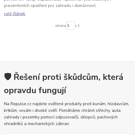
preventivních opatření pro zahradu i domácnost.
celý článek
strana
z 1
🛡️ Řešení proti škůdcům, která
opravdu fungují
Na Repulse.cz najdete ověřené produkty proti kunám, hlodavcům,
krtkům, vosám i divoké zvěři. Pomáháme chránit střechy, auta,
zahrady i pozemky pomocí odpuzovačů, sklopců, pachových
ohradníků a mechanických zábran.