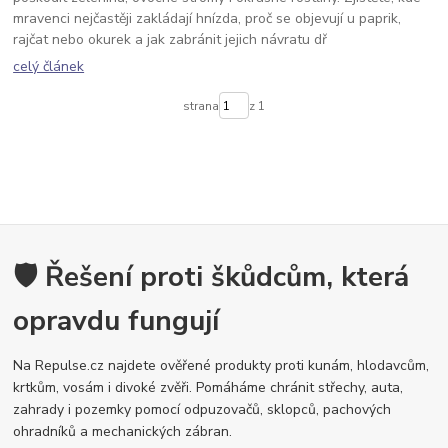
mravenci nejčastěji zakládají hnízda, proč se objevují u paprik,
rajčat nebo okurek a jak zabránit jejich návratu dř
celý článek
strana
z 1
🛡️ Řešení proti škůdcům, která
opravdu fungují
Na Repulse.cz najdete ověřené produkty proti kunám, hlodavcům,
krtkům, vosám i divoké zvěři. Pomáháme chránit střechy, auta,
zahrady i pozemky pomocí odpuzovačů, sklopců, pachových
ohradníků a mechanických zábran.