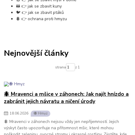
🦝 👉 jak se zbavit kuny
🐦 👉 jak se zbavit ptáků
🐜 👉 ochrana proti hmyzu
Nejnovější články
strana
z 1
🐜 Mravenci a mšice v záhonech: Jak najít hnízdo a
zabránit jejich návratu a ničení úrody
18
.
06
.
2026
🐝 Hmyz
🐜 Mravenci v záhonech nejsou vždy jen nepříjemností. Jejich
výskyt často upozorňuje na přítomnost mšic, které mohou
poškodit zeleninu, ovocné stromy i okrasné rostliny. Zjistěte, kde