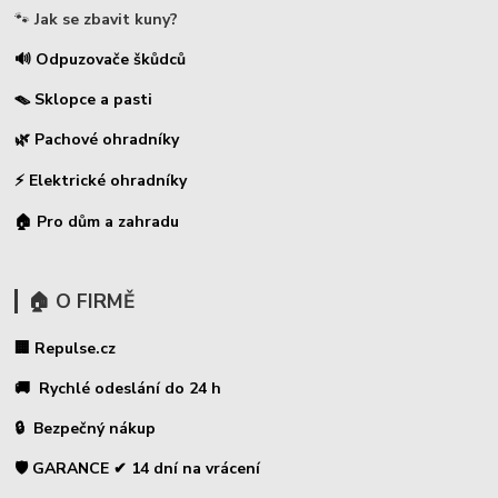
🐾
Jak se zbavit kuny?
🔊 Odpuzovače škůdců
🪤 Sklopce a pasti
🌿 Pachové ohradníky
⚡
Elektrické ohradníky
🏠 Pro dům a zahradu
🏠 O FIRMĚ
🏢 Repulse.cz
🚚 Rychlé odeslání do 24 h
🔒 Bezpečný nákup
🛡️ GARANCE ✔ 14 dní na vrácení