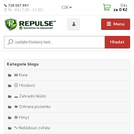
0
ks
📞 728 007 997
CZK
za
0 Kč
⏰ Po - Pá | 7:00 - 13:30 |
Menu
Hledat
Kategorie blogu
🦝 Kuna
🐭 Hlodavci
🕳️ Zahradní škůdci
🐗 Ochrana pozemku
🐝 Hmyz
🐾 Nežádoucí zvířata