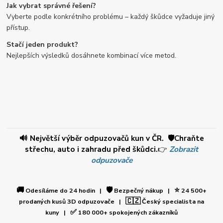
Jak vybrat správné řešení?
Vyberte podle konkrétního problému – každý škůdce vyžaduje jiný
přístup.
Stačí jeden produkt?
Nejlepších výsledků dosáhnete kombinací více metod.
🔊 Největší výběr odpuzovačů kun v ČR. 🛡️Chraňte
střechu, auto i zahradu před škůdci.
👉
Zobrazit
odpuzovače
🚚
🛡️
⭐
Odesíláme do 24 hodin |
Bezpečný nákup |
24 500+
🇨🇿
prodaných kusů 3D odpuzovače |
Český specialista na
✅
kuny |
180 000+ spokojených zákazníků