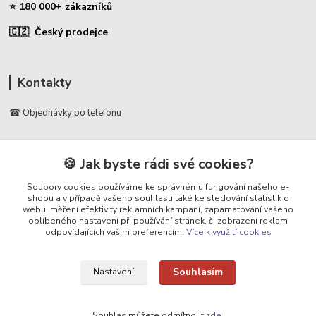
⭐ 180 000+ zákazníků
🇨🇿 Český prodejce
Kontakty
☎ Objednávky po telefonu
🛡️ Infolinka
📞 728 007 997
🍪 Jak byste rádi své cookies?
⏰ Po - Pá | 7:00 - 13:30 |
Soubory cookies používáme ke správnému fungování našeho e-
shopu a v případě vašeho souhlasu také ke sledování statistik o
info@repulse.cz
webu, měření efektivity reklamních kampaní, zapamatování vašeho
oblíbeného nastavení při používání stránek, či zobrazení reklam
odpovídajících vašim preferencím.
Více k využití cookies
Souhlasím
Nastavení
Upravit sběr cookies.
Souhlas můžete odmítnout
zde
.