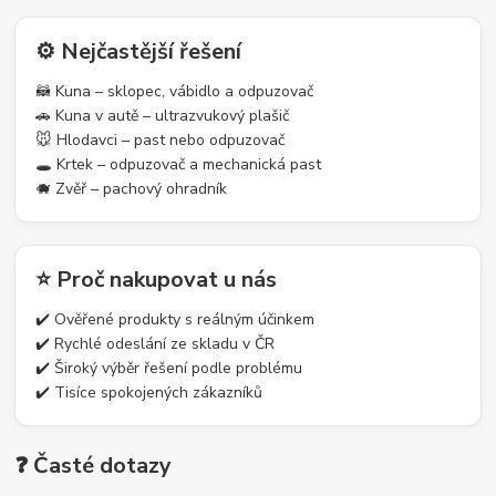
⚙️ Nejčastější řešení
🦝 Kuna – sklopec, vábidlo a odpuzovač
🚗 Kuna v autě – ultrazvukový plašič
🐭 Hlodavci – past nebo odpuzovač
🕳️ Krtek – odpuzovač a mechanická past
🐗 Zvěř – pachový ohradník
⭐ Proč nakupovat u nás
✔️ Ověřené produkty s reálným účinkem
✔️ Rychlé odeslání ze skladu v ČR
✔️ Široký výběr řešení podle problému
✔️ Tisíce spokojených zákazníků
❓ Časté dotazy