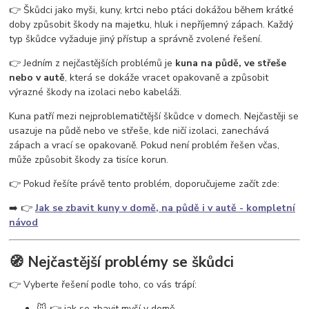
vosy v pergole
vosy na zahradě
vosy a sršně
jak se zbavit vos
👉 Škůdci jako myši, kuny, krtci nebo ptáci dokážou během krátké
ochrana proti vosám
jak se zbavit vosího hnízda
odpuzovač vos
doby způsobit škody na majetku, hluk i nepříjemný zápach. Každý
past na vosy
létající hmyz
vosy v domě
vosy ve střeše
typ škůdce vyžaduje jiný přístup a správně zvolené řešení.
👉 Jedním z nejčastějších problémů je
kuna na půdě, ve střeše
nebo v autě
, která se dokáže vracet opakovaně a způsobit
výrazné škody na izolaci nebo kabeláži.
Kuna patří mezi nejproblematičtější škůdce v domech. Nejčastěji se
usazuje na půdě nebo ve střeše, kde ničí izolaci, zanechává
zápach a vrací se opakovaně. Pokud není problém řešen včas,
může způsobit škody za tisíce korun.
👉 Pokud řešíte právě tento problém, doporučujeme začít zde:
➡️ 👉
Jak se zbavit kuny v domě, na půdě i v autě - kompletní
návod
🧭 Nejčastější problémy se škůdci
👉 Vyberte řešení podle toho, co vás trápí:
🐭 👉 jak se zbavit myší v domě