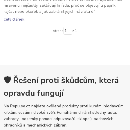
mravenci nejčastěji zakládají hnízda, proč se objevují u paprik,
rajčat nebo okurek a jak zabránit jejich návratu dř
celý článek
strana
z 1
🛡️ Řešení proti škůdcům, která
opravdu fungují
Na Repulse.cz najdete ověřené produkty proti kunám, hlodavcům,
krtkům, vosám i divoké zvěři. Pomáháme chránit střechy, auta,
zahrady i pozemky pomocí odpuzovačů, sklopců, pachových
ohradníků a mechanických zábran.