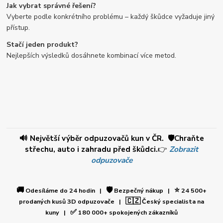
Jak vybrat správné řešení?
Vyberte podle konkrétního problému – každý škůdce vyžaduje jiný
přístup.
Stačí jeden produkt?
Nejlepších výsledků dosáhnete kombinací více metod.
🔊 Největší výběr odpuzovačů kun v ČR. 🛡️Chraňte
střechu, auto i zahradu před škůdci.
👉
Zobrazit
odpuzovače
🚚
🛡️
⭐
Odesíláme do 24 hodin |
Bezpečný nákup |
24 500+
🇨🇿
prodaných kusů 3D odpuzovače |
Český specialista na
✅
kuny |
180 000+ spokojených zákazníků