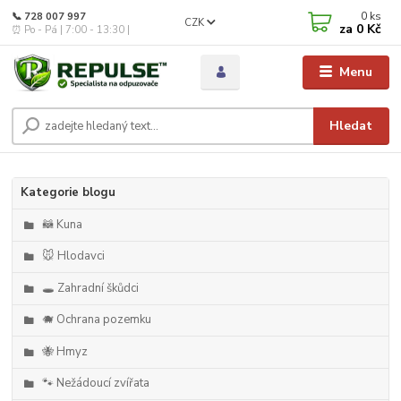
0
ks
📞 728 007 997
CZK
za
0 Kč
⏰ Po - Pá | 7:00 - 13:30 |
Menu
Hledat
Kategorie blogu
🦝 Kuna
🐭 Hlodavci
🕳️ Zahradní škůdci
🐗 Ochrana pozemku
🐝 Hmyz
🐾 Nežádoucí zvířata