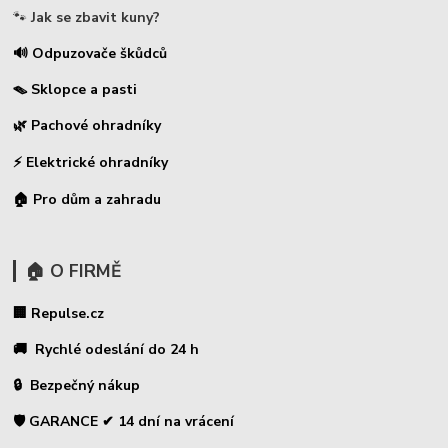
🐾
Jak se zbavit kuny?
🔊 Odpuzovače škůdců
🪤 Sklopce a pasti
🌿 Pachové ohradníky
⚡
Elektrické ohradníky
🏠 Pro dům a zahradu
🏠 O FIRMĚ
🏢 Repulse.cz
🚚 Rychlé odeslání do 24 h
🔒 Bezpečný nákup
🛡️ GARANCE ✔ 14 dní na vrácení