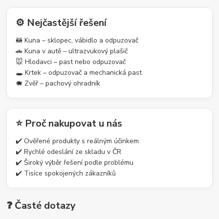
⚙️ Nejčastější řešení
🦝 Kuna – sklopec, vábidlo a odpuzovač
🚗 Kuna v autě – ultrazvukový plašič
🐭 Hlodavci – past nebo odpuzovač
🕳️ Krtek – odpuzovač a mechanická past
🐗 Zvěř – pachový ohradník
⭐ Proč nakupovat u nás
✔️ Ověřené produkty s reálným účinkem
✔️ Rychlé odeslání ze skladu v ČR
✔️ Široký výběr řešení podle problému
✔️ Tisíce spokojených zákazníků
❓ Časté dotazy