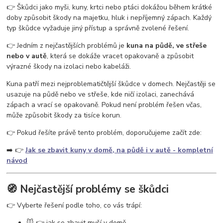
vosy v pergole
vosy na zahradě
vosy a sršně
jak se zbavit vos
👉 Škůdci jako myši, kuny, krtci nebo ptáci dokážou během krátké
ochrana proti vosám
jak se zbavit vosího hnízda
odpuzovač vos
doby způsobit škody na majetku, hluk i nepříjemný zápach. Každý
past na vosy
létající hmyz
vosy v domě
vosy ve střeše
typ škůdce vyžaduje jiný přístup a správně zvolené řešení.
👉 Jedním z nejčastějších problémů je
kuna na půdě, ve střeše
nebo v autě
, která se dokáže vracet opakovaně a způsobit
výrazné škody na izolaci nebo kabeláži.
Kuna patří mezi nejproblematičtější škůdce v domech. Nejčastěji se
usazuje na půdě nebo ve střeše, kde ničí izolaci, zanechává
zápach a vrací se opakovaně. Pokud není problém řešen včas,
může způsobit škody za tisíce korun.
👉 Pokud řešíte právě tento problém, doporučujeme začít zde:
➡️ 👉
Jak se zbavit kuny v domě, na půdě i v autě - kompletní
návod
🧭 Nejčastější problémy se škůdci
👉 Vyberte řešení podle toho, co vás trápí:
🐭 👉 jak se zbavit myší v domě