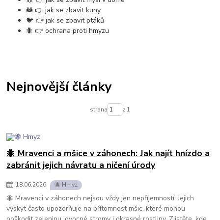
🦝 👉 jak se zbavit kuny
🐦 👉 jak se zbavit ptáků
🐜 👉 ochrana proti hmyzu
Nejnovější články
strana
z 1
🐜 Mravenci a mšice v záhonech: Jak najít hnízdo a
zabránit jejich návratu a ničení úrody
18
.
06
.
2026
🐝 Hmyz
🐜 Mravenci v záhonech nejsou vždy jen nepříjemností. Jejich
výskyt často upozorňuje na přítomnost mšic, které mohou
poškodit zeleninu, ovocné stromy i okrasné rostliny. Zjistěte, kde