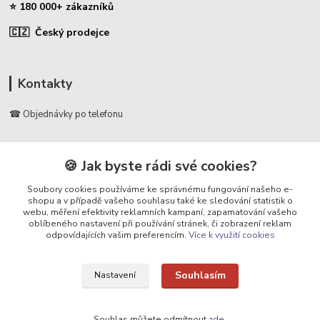
⭐ 180 000+ zákazníků
🇨🇿 Český prodejce
Kontakty
☎ Objednávky po telefonu
🛡️ Infolinka
📞 728 007 997
🍪 Jak byste rádi své cookies?
⏰ Po - Pá | 7:00 - 13:30 |
Soubory cookies používáme ke správnému fungování našeho e-
shopu a v případě vašeho souhlasu také ke sledování statistik o
info@repulse.cz
webu, měření efektivity reklamních kampaní, zapamatování vašeho
oblíbeného nastavení při používání stránek, či zobrazení reklam
odpovídajících vašim preferencím.
Více k využití cookies
Souhlasím
Nastavení
Upravit sběr cookies.
Souhlas můžete odmítnout
zde
.