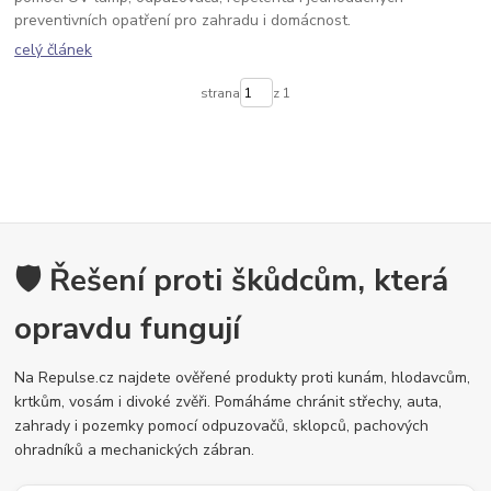
preventivních opatření pro zahradu i domácnost.
celý článek
strana
z 1
🛡️ Řešení proti škůdcům, která
opravdu fungují
Na Repulse.cz najdete ověřené produkty proti kunám, hlodavcům,
krtkům, vosám i divoké zvěři. Pomáháme chránit střechy, auta,
zahrady i pozemky pomocí odpuzovačů, sklopců, pachových
ohradníků a mechanických zábran.