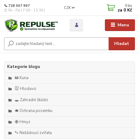
0
ks
📞 728 007 997
CZK
za
0 Kč
⏰ Po - Pá | 7:00 - 13:30 |
Menu
Hledat
Kategorie blogu
🦝 Kuna
🐭 Hlodavci
🕳️ Zahradní škůdci
🐗 Ochrana pozemku
🐝 Hmyz
🐾 Nežádoucí zvířata