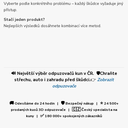
Vyberte podle konkrétního problému – každý škůdce vyžaduje jiný
přístup.
Stačí jeden produkt?
Nejlepších výsledků dosáhnete kombinací více metod.
🔊 Největší výběr odpuzovačů kun v ČR. 🛡️Chraňte
střechu, auto i zahradu před škůdci.
👉
Zobrazit
odpuzovače
🚚
🛡️
⭐
Odesíláme do 24 hodin |
Bezpečný nákup |
24 500+
🇨🇿
prodaných kusů 3D odpuzovače |
Český specialista na
✅
kuny |
180 000+ spokojených zákazníků