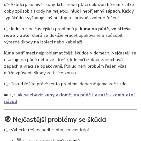
vosy v pergole
vosy na zahradě
vosy a sršně
jak se zbavit vos
👉 Škůdci jako myši, kuny, krtci nebo ptáci dokážou během krátké
ochrana proti vosám
jak se zbavit vosího hnízda
odpuzovač vos
doby způsobit škody na majetku, hluk i nepříjemný zápach. Každý
past na vosy
létající hmyz
vosy v domě
vosy ve střeše
typ škůdce vyžaduje jiný přístup a správně zvolené řešení.
👉 Jedním z nejčastějších problémů je
kuna na půdě, ve střeše
nebo v autě
, která se dokáže vracet opakovaně a způsobit
výrazné škody na izolaci nebo kabeláži.
Kuna patří mezi nejproblematičtější škůdce v domech. Nejčastěji se
usazuje na půdě nebo ve střeše, kde ničí izolaci, zanechává
zápach a vrací se opakovaně. Pokud není problém řešen včas,
může způsobit škody za tisíce korun.
👉 Pokud řešíte právě tento problém, doporučujeme začít zde:
➡️ 👉
Jak se zbavit kuny v domě, na půdě i v autě - kompletní
návod
🧭 Nejčastější problémy se škůdci
👉 Vyberte řešení podle toho, co vás trápí:
🐭 👉 jak se zbavit myší v domě