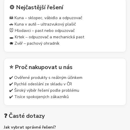
⚙️ Nejčastější řešení
🦝 Kuna – sklopec, vábidlo a odpuzovač
🚗 Kuna v autě – ultrazvukový plašič
🐭 Hlodavci – past nebo odpuzovač
🕳️ Krtek – odpuzovač a mechanická past
🐗 Zvěř – pachový ohradník
⭐ Proč nakupovat u nás
✔️ Ověřené produkty s reálným účinkem
✔️ Rychlé odeslání ze skladu v ČR
✔️ Široký výběr řešení podle problému
✔️ Tisíce spokojených zákazníků
❓ Časté dotazy
Jak vybrat správné řešení?