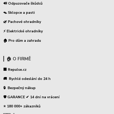
🔊 Odpuzovače škůdců
🪤 Sklopce a pasti
🌿 Pachové ohradníky
⚡
Elektrické ohradníky
🏠 Pro dům a zahradu
🏠 O FIRMĚ
🏢 Repulse.cz
🚚 Rychlé odeslání do 24 h
🔒 Bezpečný nákup
🛡️ GARANCE ✔ 14 dní na vrácení
⭐ 180 000+ zákazníků