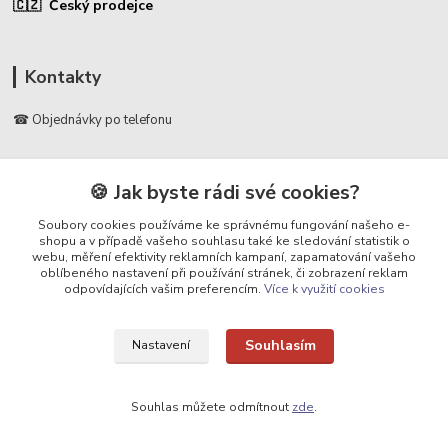
🇨🇿 Český prodejce
Kontakty
☎ Objednávky po telefonu
🛡️ Infolinka
📞 728 007 997
🍪 Jak byste rádi své cookies?
⏰ Po - Pá | 7:00 - 13:30 |
Soubory cookies používáme ke správnému fungování našeho e-
shopu a v případě vašeho souhlasu také ke sledování statistik o
info@repulse.cz
webu, měření efektivity reklamních kampaní, zapamatování vašeho
oblíbeného nastavení při používání stránek, či zobrazení reklam
odpovídajících vašim preferencím.
Více k využití cookies
Souhlasím
Nastavení
Upravit sběr cookies.
Souhlas můžete odmítnout
zde
.
REPULSE s.r.o. | www.repulse.cz | 2015-2026 © Hradec Králové