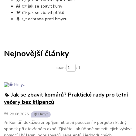
🦝 👉 jak se zbavit kuny
🐦 👉 jak se zbavit ptáků
🐜 👉 ochrana proti hmyzu
Nejnovější články
strana
z 1
🦟 Jak se zbavit komárů? Praktické rady pro letní
večery bez štípanců
29
.
06
.
2026
🐝 Hmyz
🦟 Komáři dokážou znepříjemnit letní posezení v pergole i klidný
spánek při otevřeném okně. Zjistěte, jak účinně omezit jejich výskyt
pomocí UV lamp, odpuzovačů, repelentů i jednoduchých