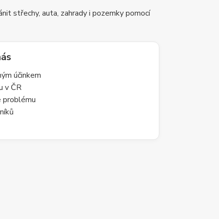
nit střechy, auta, zahrady i pozemky pomocí
nás
lným účinkem
du v ČR
le problému
níků