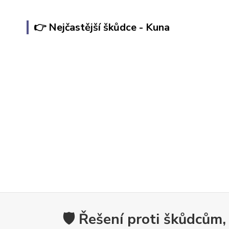
👉 Nejčastější škůdce - Kuna
🛡️ Řešení proti škůdcům,