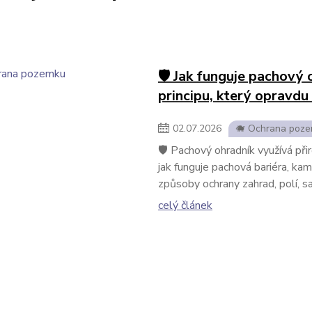
🛡️ Jak funguje pachový 
principu, který opravdu
02
.
07
.
2026
🐗 Ochrana poz
🛡️ Pachový ohradník využívá při
jak funguje pachová bariéra, kam
způsoby ochrany zahrad, polí, sa
celý článek