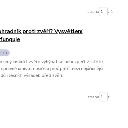
strana
z 1
ohradník proti zvěři? Vysvětlení
 funguje
emku
rozený instinkt zvěře vyhýbat se nebezpečí. Zjistěte,
 správně umístit nosiče a proč patří mezi nejúčinnější
dů i lesních výsadeb před zvěří.
strana
z 1