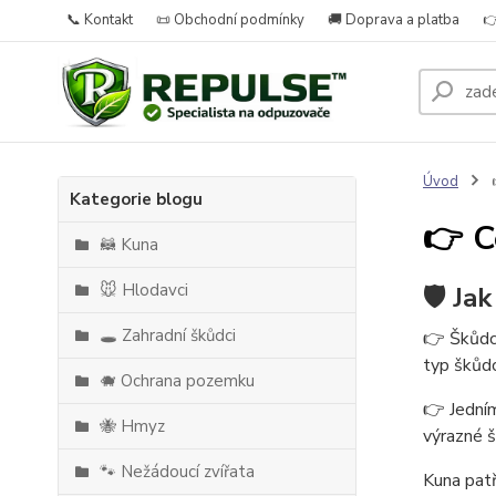
📞 Kontakt
📜 Obchodní podmínky
🚚 Doprava a platba

Úvod

Kategorie blogu
👉 C
🦝 Kuna
🐭 Hlodavci
🛡️ Ja
🕳️ Zahradní škůdci
👉 Škůdci
typ škůdc
🐗 Ochrana pozemku
👉 Jedním
🐝 Hmyz
výrazné š
🐾 Nežádoucí zvířata
Kuna patř