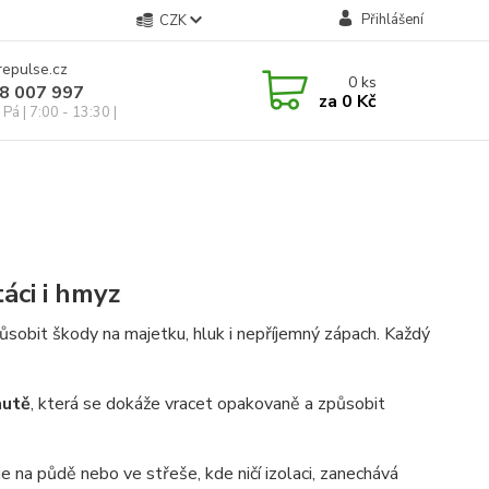
Přihlášení
CZK
repulse.cz
0
ks
28 007 997
za
0 Kč
Pá | 7:00 - 13:30 |
táci i hmyz
ůsobit škody na majetku, hluk i nepříjemný zápach. Každý
autě
, která se dokáže vracet opakovaně a způsobit
e na půdě nebo ve střeše, kde ničí izolaci, zanechává