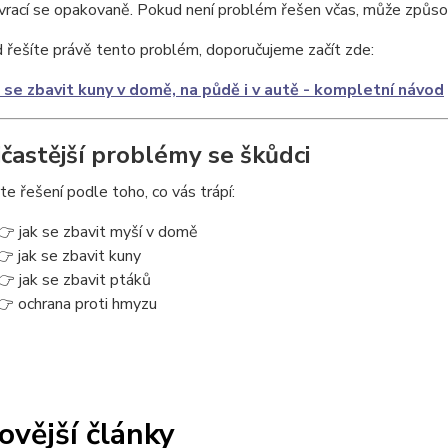
vrací se opakovaně. Pokud není problém řešen včas, může způsobi
řešíte právě tento problém, doporučujeme začít zde:
 se zbavit kuny v domě, na půdě i v autě - kompletní návod
jčastější problémy se škůdci
e řešení podle toho, co vás trápí:
👉 jak se zbavit myší v domě
👉 jak se zbavit kuny
👉 jak se zbavit ptáků
👉 ochrana proti hmyzu
ovější články