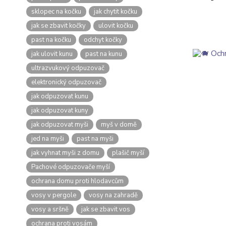
sklopec na kočku
jak chytit kočku
jak se zbavit kočky
ulovit kočku
past na kočku
odchyt kočky
jak ulovit kunu
past na kunu
ultrazvukový odpuzovač
elektronický odpuzovač
jak odpuzovat kunu
jak odpuzovat kuny
jak odpuzovat myši
myš v domě
jed na myši
past na myši
jak vyhnat myši z domu
plašič myší
Pachové odpuzovače myší
ochrana domu proti hlodavcům
vosy v pergole
vosy na zahradě
vosy a sršně
jak se zbavit vos
ochrana proti vosám