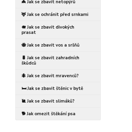
🦇 Jak se zbavit netopýrů
🦌 Jak se ochránit před srnkami
🐗 Jak se zbavit divokých
prasat
🐝 Jak se zbavit vos a sršňů
🐛 Jak se zbavit zahradních
škůdců
🐜 Jak se zbavit mravenců?
🛏️ Jak se zbavit štěnic v bytě
🐌 Jak se zbavit slimáků?
🐕 Jak omezit štěkání psa