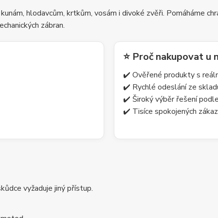
 kunám, hlodavcům, krtkům, vosám i divoké zvěři. Pomáháme chrá
echanických zábran.
⭐ Proč nakupovat u 
✔️ Ověřené produkty s reá
✔️ Rychlé odeslání ze skla
✔️ Široký výběr řešení pod
✔️ Tisíce spokojených zákaz
ůdce vyžaduje jiný přístup.