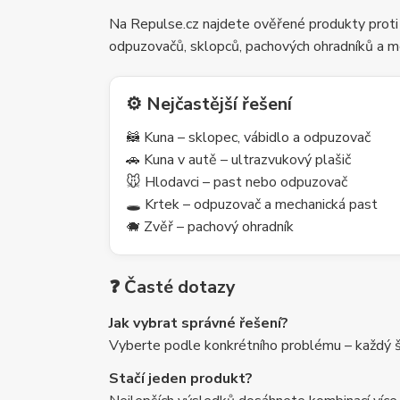
Na Repulse.cz najdete ověřené produkty proti
odpuzovačů, sklopců, pachových ohradníků a m
⚙️ Nejčastější řešení
🦝 Kuna – sklopec, vábidlo a odpuzovač
🚗 Kuna v autě – ultrazvukový plašič
🐭 Hlodavci – past nebo odpuzovač
🕳️ Krtek – odpuzovač a mechanická past
🐗 Zvěř – pachový ohradník
❓ Časté dotazy
Jak vybrat správné řešení?
Vyberte podle konkrétního problému – každý šk
Stačí jeden produkt?