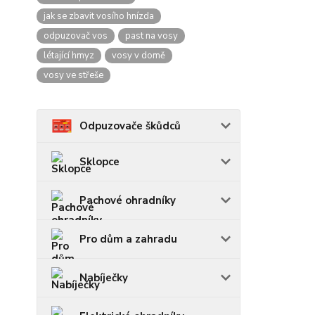
jak se zbavit vosího hnízda
odpuzovač vos
past na vosy
létající hmyz
vosy v domě
vosy ve střeše
Odpuzovače škůdců
Sklopce
Pachové ohradníky
Pro dům a zahradu
Nabíječky