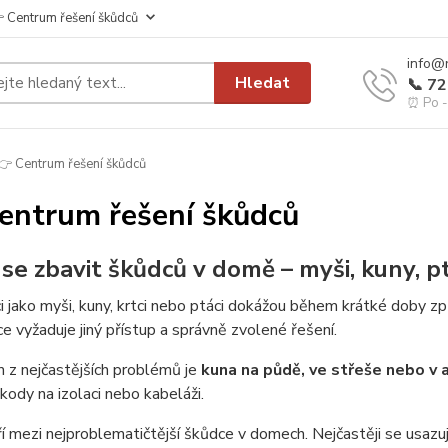
 Centrum řešení škůdců
info@
Hledat
📞 7
⏰ Po - 
 Centrum řešení škůdců
entrum řešení škůdců
k se zbavit škůdců v domě – myši, kuny, p
 jako myši, kuny, krtci nebo ptáci dokážou během krátké doby zp
e vyžaduje jiný přístup a správně zvolené řešení.
 z nejčastějších problémů je
kuna na půdě, ve střeše nebo v 
kody na izolaci nebo kabeláži.
í mezi nejproblematičtější škůdce v domech. Nejčastěji se usazuj