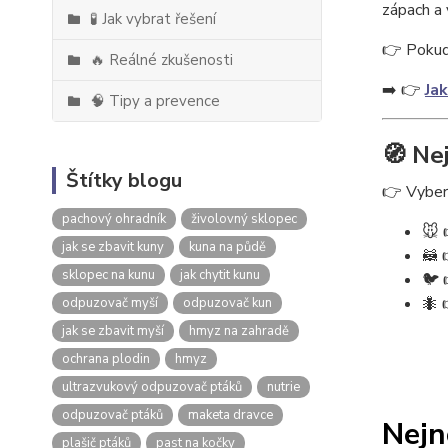
zápach a 
🧪 Jak vybrat řešení
👉 Pokud 
🔥 Reálné zkušenosti
➡️ 👉
Jak
🧠 Tipy a prevence
🧭 Ne
Štítky blogu
👉 Vybert
pachový ohradník
živolovný sklopec
🐭 
jak se zbavit kuny
kuna na půdě
🦝 
sklopec na kunu
jak chytit kunu
🐦 
🐜 
odpuzovač myší
odpuzovač kun
jak se zbavit myší
hmyz na zahradě
ochrana plodin
hmyz
ultrazvukový odpuzovač ptáků
nutrie
odpuzovač ptáků
maketa dravce
Nejn
plašič ptáků
past na kočky