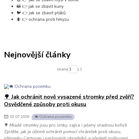
🦝 👉 jak se zbavit kuny
🐦 👉 jak se zbavit ptáků
🐜 👉 ochrana proti hmyzu
Nejnovější články
strana
z 1
🌳 Jak ochránit nově vysazené stromky před zvěří?
Osvědčené způsoby proti okusu
02
.
07
.
2026
🐗 Ochrana pozemku
🌳 Mladé stromky jsou pro srnky, zajíce i jeleny snadnou kořistí.
Zjistěte, jak je účinně ochránit pomocí chrániček proti okusu,
přípravku Certosan i pachových ohradníků a předejít poškození