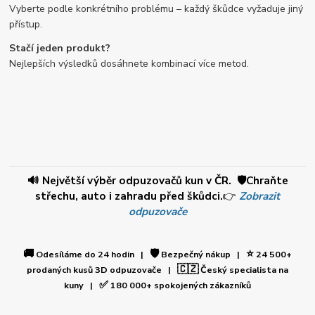
Vyberte podle konkrétního problému – každý škůdce vyžaduje jiný
přístup.
Stačí jeden produkt?
Nejlepších výsledků dosáhnete kombinací více metod.
🔊 Největší výběr odpuzovačů kun v ČR. 🛡️Chraňte
střechu, auto i zahradu před škůdci.
👉
Zobrazit
odpuzovače
🚚
🛡️
⭐
Odesíláme do 24 hodin |
Bezpečný nákup |
24 500+
🇨🇿
prodaných kusů 3D odpuzovače |
Český specialista na
✅
kuny |
180 000+ spokojených zákazníků