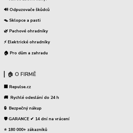
🔊 Odpuzovače škůdců
🪤 Sklopce a pasti
🌿 Pachové ohradníky
⚡
Elektrické ohradníky
🏠 Pro dům a zahradu
🏠 O FIRMĚ
🏢 Repulse.cz
🚚 Rychlé odeslání do 24 h
🔒 Bezpečný nákup
🛡️ GARANCE ✔ 14 dní na vrácení
⭐ 180 000+ zákazníků