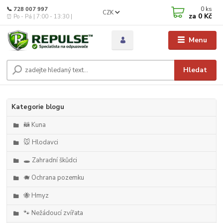
0
ks
📞 728 007 997
CZK
za
0 Kč
⏰ Po - Pá | 7:00 - 13:30 |
Menu
Hledat
Kategorie blogu
🦝 Kuna
🐭 Hlodavci
🕳️ Zahradní škůdci
🐗 Ochrana pozemku
🐝 Hmyz
🐾 Nežádoucí zvířata