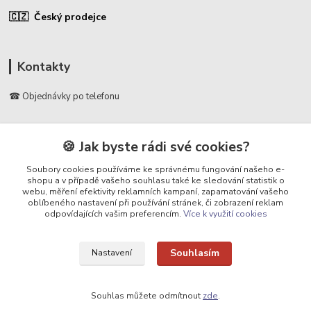
🇨🇿 Český prodejce
Kontakty
☎ Objednávky po telefonu
🛡️ Infolinka
📞 728 007 997
🍪 Jak byste rádi své cookies?
⏰ Po - Pá | 7:00 - 13:30 |
Soubory cookies používáme ke správnému fungování našeho e-
shopu a v případě vašeho souhlasu také ke sledování statistik o
info@repulse.cz
webu, měření efektivity reklamních kampaní, zapamatování vašeho
oblíbeného nastavení při používání stránek, či zobrazení reklam
odpovídajících vašim preferencím.
Více k využití cookies
Souhlasím
Nastavení
Upravit sběr cookies.
Souhlas můžete odmítnout
zde
.
REPULSE s.r.o. | www.repulse.cz | 2015-2026 © Hradec Králové