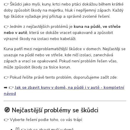
vosy v pergole
vosy na zahradě
vosy a sršně
jak se zbavit vos
👉 Škůdci jako myši, kuny, krtci nebo ptáci dokážou během krátké
ochrana proti vosám
jak se zbavit vosího hnízda
odpuzovač vos
doby způsobit škody na majetku, hluk i nepříjemný zápach. Každý
past na vosy
létající hmyz
vosy v domě
vosy ve střeše
typ škůdce vyžaduje jiný přístup a správně zvolené řešení.
👉 Jedním z nejčastějších problémů je
kuna na půdě, ve střeše
nebo v autě
, která se dokáže vracet opakovaně a způsobit
výrazné škody na izolaci nebo kabeláži.
Kuna patří mezi nejproblematičtější škůdce v domech. Nejčastěji se
usazuje na půdě nebo ve střeše, kde ničí izolaci, zanechává
zápach a vrací se opakovaně. Pokud není problém řešen včas,
může způsobit škody za tisíce korun.
👉 Pokud řešíte právě tento problém, doporučujeme začít zde:
➡️ 👉
Jak se zbavit kuny v domě, na půdě i v autě - kompletní
návod
🧭 Nejčastější problémy se škůdci
👉 Vyberte řešení podle toho, co vás trápí:
🐭 👉 jak se zbavit myší v domě