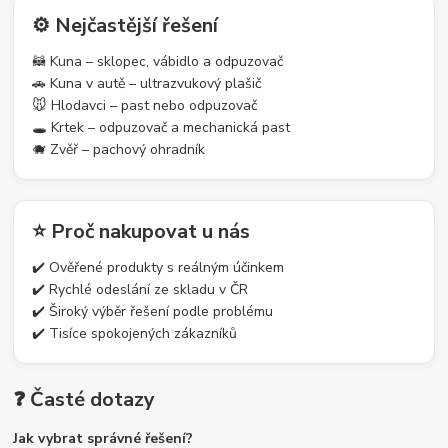
⚙️ Nejčastější řešení
🦝 Kuna – sklopec, vábidlo a odpuzovač
🚗 Kuna v autě – ultrazvukový plašič
🐭 Hlodavci – past nebo odpuzovač
🕳️ Krtek – odpuzovač a mechanická past
🐗 Zvěř – pachový ohradník
⭐ Proč nakupovat u nás
✔️ Ověřené produkty s reálným účinkem
✔️ Rychlé odeslání ze skladu v ČR
✔️ Široký výběr řešení podle problému
✔️ Tisíce spokojených zákazníků
❓ Časté dotazy
Jak vybrat správné řešení?