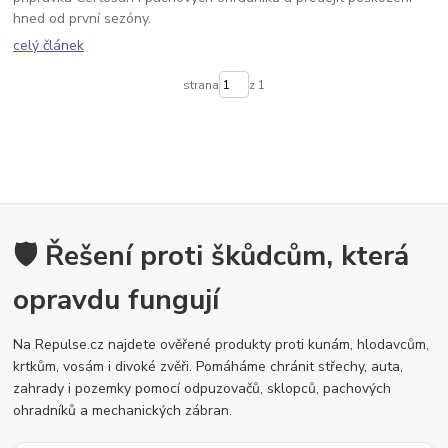
hned od první sezóny.
celý článek
strana
z 1
🛡️ Řešení proti škůdcům, která
opravdu fungují
Na Repulse.cz najdete ověřené produkty proti kunám, hlodavcům,
krtkům, vosám i divoké zvěři. Pomáháme chránit střechy, auta,
zahrady i pozemky pomocí odpuzovačů, sklopců, pachových
ohradníků a mechanických zábran.