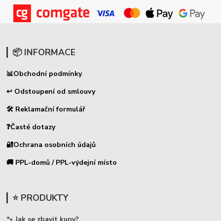
📦 INFORMACE
📊
Obchodní podmínky
↩ Odstoupení od smlouvy
🛠 Reklamační formulář
❓Časté dotazy
🔐Ochrana osobních údajů
🚚 PPL-domů / PPL-výdejní místo
⭐ PRODUKTY
🐾
Jak se zbavit kuny?