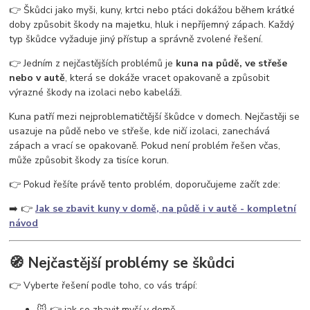
vosy v pergole
vosy na zahradě
vosy a sršně
jak se zbavit vos
👉 Škůdci jako myši, kuny, krtci nebo ptáci dokážou během krátké
ochrana proti vosám
jak se zbavit vosího hnízda
odpuzovač vos
doby způsobit škody na majetku, hluk i nepříjemný zápach. Každý
past na vosy
létající hmyz
vosy v domě
vosy ve střeše
typ škůdce vyžaduje jiný přístup a správně zvolené řešení.
👉 Jedním z nejčastějších problémů je
kuna na půdě, ve střeše
nebo v autě
, která se dokáže vracet opakovaně a způsobit
výrazné škody na izolaci nebo kabeláži.
Kuna patří mezi nejproblematičtější škůdce v domech. Nejčastěji se
usazuje na půdě nebo ve střeše, kde ničí izolaci, zanechává
zápach a vrací se opakovaně. Pokud není problém řešen včas,
může způsobit škody za tisíce korun.
👉 Pokud řešíte právě tento problém, doporučujeme začít zde:
➡️ 👉
Jak se zbavit kuny v domě, na půdě i v autě - kompletní
návod
🧭 Nejčastější problémy se škůdci
👉 Vyberte řešení podle toho, co vás trápí:
🐭 👉 jak se zbavit myší v domě