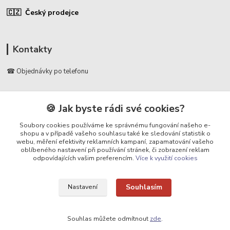
🇨🇿 Český prodejce
Kontakty
☎ Objednávky po telefonu
🛡️ Infolinka
📞 728 007 997
🍪 Jak byste rádi své cookies?
⏰ Po - Pá | 7:00 - 13:30 |
Soubory cookies používáme ke správnému fungování našeho e-
shopu a v případě vašeho souhlasu také ke sledování statistik o
info@repulse.cz
webu, měření efektivity reklamních kampaní, zapamatování vašeho
oblíbeného nastavení při používání stránek, či zobrazení reklam
odpovídajících vašim preferencím.
Více k využití cookies
Souhlasím
Nastavení
Upravit sběr cookies.
Souhlas můžete odmítnout
zde
.
REPULSE s.r.o. | www.repulse.cz | 2015-2026 © Hradec Králové