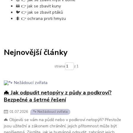
🦝 👉 jak se zbavit kuny
🐦 👉 jak se zbavit ptáků
🐜 👉 ochrana proti hmyzu
Nejnovější články
strana
z 1
🦇 Jak odpudit netopýry z půdy a podkroví?
Bezpečné a šetrné řešení
01
.
07
.
2026
🐾 Nežádoucí zvířata
🦇 Objevili se vám na půdě nebo v podkroví netopýři? Přestože
jsou užiteční a zákonem chránění, jejich přítomnost může být
nepříjemná. Zjistěte, jak je humánně odpudit, zabránit jejich