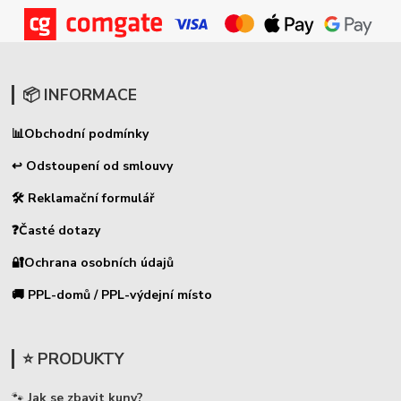
📦 INFORMACE
📊
Obchodní podmínky
↩ Odstoupení od smlouvy
🛠 Reklamační formulář
❓Časté dotazy
🔐Ochrana osobních údajů
🚚 PPL-domů / PPL-výdejní místo
⭐ PRODUKTY
🐾
Jak se zbavit kuny?