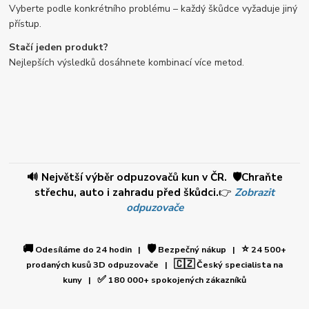
Vyberte podle konkrétního problému – každý škůdce vyžaduje jiný
přístup.
Stačí jeden produkt?
Nejlepších výsledků dosáhnete kombinací více metod.
🔊 Největší výběr odpuzovačů kun v ČR. 🛡️Chraňte
střechu, auto i zahradu před škůdci.
👉
Zobrazit
odpuzovače
🚚
🛡️
⭐
Odesíláme do 24 hodin |
Bezpečný nákup |
24 500+
🇨🇿
prodaných kusů 3D odpuzovače |
Český specialista na
✅
kuny |
180 000+ spokojených zákazníků