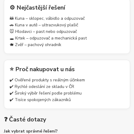
⚙️ Nejčastější řešení
🦝 Kuna – sklopec, vábidlo a odpuzovač
🚗 Kuna v autě – ultrazvukový plašič
🐭 Hlodavci – past nebo odpuzovač
🕳️ Krtek – odpuzovač a mechanická past
🐗 Zvěř – pachový ohradník
⭐ Proč nakupovat u nás
✔️ Ověřené produkty s reálným účinkem
✔️ Rychlé odeslání ze skladu v ČR
✔️ Široký výběr řešení podle problému
✔️ Tisíce spokojených zákazníků
❓ Časté dotazy
Jak vybrat správné řešení?