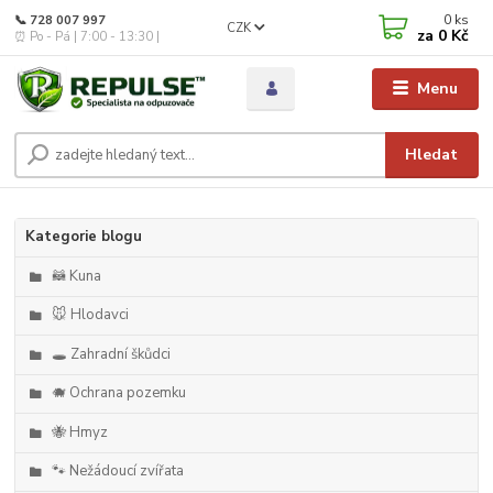
0
ks
📞 728 007 997
CZK
za
0 Kč
⏰ Po - Pá | 7:00 - 13:30 |
Menu
Hledat
Kategorie blogu
🦝 Kuna
🐭 Hlodavci
🕳️ Zahradní škůdci
🐗 Ochrana pozemku
🐝 Hmyz
🐾 Nežádoucí zvířata