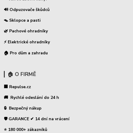
🔊 Odpuzovače škůdců
🪤 Sklopce a pasti
🌿 Pachové ohradníky
⚡
Elektrické ohradníky
🏠 Pro dům a zahradu
🏠 O FIRMĚ
🏢 Repulse.cz
🚚 Rychlé odeslání do 24 h
🔒 Bezpečný nákup
🛡️ GARANCE ✔ 14 dní na vrácení
⭐ 180 000+ zákazníků