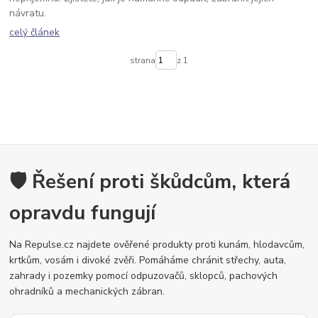
návratu.
celý článek
strana
z 1
🛡️ Řešení proti škůdcům, která
opravdu fungují
Na Repulse.cz najdete ověřené produkty proti kunám, hlodavcům,
krtkům, vosám i divoké zvěři. Pomáháme chránit střechy, auta,
zahrady i pozemky pomocí odpuzovačů, sklopců, pachových
ohradníků a mechanických zábran.