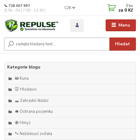
0
ks
📞 728 007 997
CZK
za
0 Kč
⏰ Po - Pá | 7:00 - 13:30 |
Menu
Hledat
Kategorie blogu
🦝 Kuna
🐭 Hlodavci
🕳️ Zahradní škůdci
🐗 Ochrana pozemku
🐝 Hmyz
🐾 Nežádoucí zvířata