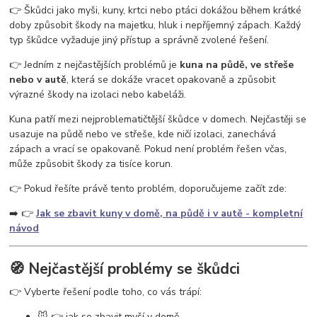
vosy v pergole
vosy na zahradě
vosy a sršně
jak se zbavit vos
👉 Škůdci jako myši, kuny, krtci nebo ptáci dokážou během krátké
ochrana proti vosám
jak se zbavit vosího hnízda
odpuzovač vos
doby způsobit škody na majetku, hluk i nepříjemný zápach. Každý
past na vosy
létající hmyz
vosy v domě
vosy ve střeše
typ škůdce vyžaduje jiný přístup a správně zvolené řešení.
👉 Jedním z nejčastějších problémů je
kuna na půdě, ve střeše
nebo v autě
, která se dokáže vracet opakovaně a způsobit
výrazné škody na izolaci nebo kabeláži.
Kuna patří mezi nejproblematičtější škůdce v domech. Nejčastěji se
usazuje na půdě nebo ve střeše, kde ničí izolaci, zanechává
zápach a vrací se opakovaně. Pokud není problém řešen včas,
může způsobit škody za tisíce korun.
👉 Pokud řešíte právě tento problém, doporučujeme začít zde:
➡️ 👉
Jak se zbavit kuny v domě, na půdě i v autě - kompletní
návod
🧭 Nejčastější problémy se škůdci
👉 Vyberte řešení podle toho, co vás trápí:
🐭 👉 jak se zbavit myší v domě