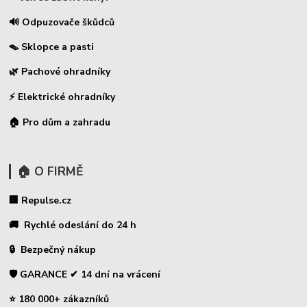
🔊 Odpuzovače škůdců
🪤 Sklopce a pasti
🌿 Pachové ohradníky
⚡
Elektrické ohradníky
🏠 Pro dům a zahradu
🏠 O FIRMĚ
🏢 Repulse.cz
🚚 Rychlé odeslání do 24 h
🔒 Bezpečný nákup
🛡️ GARANCE ✔ 14 dní na vrácení
⭐ 180 000+ zákazníků