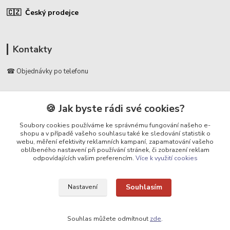
🇨🇿 Český prodejce
Kontakty
☎ Objednávky po telefonu
🛡️ Infolinka
📞 728 007 997
🍪 Jak byste rádi své cookies?
⏰ Po - Pá | 7:00 - 13:30 |
Soubory cookies používáme ke správnému fungování našeho e-
shopu a v případě vašeho souhlasu také ke sledování statistik o
info@repulse.cz
webu, měření efektivity reklamních kampaní, zapamatování vašeho
oblíbeného nastavení při používání stránek, či zobrazení reklam
odpovídajících vašim preferencím.
Více k využití cookies
Souhlasím
Nastavení
Upravit sběr cookies.
Souhlas můžete odmítnout
zde
.
REPULSE s.r.o. | www.repulse.cz | 2015-2026 © Hradec Králové