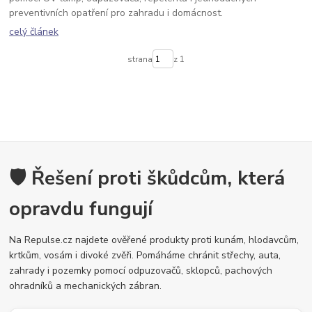
preventivních opatření pro zahradu i domácnost.
celý článek
strana
z 1
🛡️ Řešení proti škůdcům, která
opravdu fungují
Na Repulse.cz najdete ověřené produkty proti kunám, hlodavcům,
krtkům, vosám i divoké zvěři. Pomáháme chránit střechy, auta,
zahrady i pozemky pomocí odpuzovačů, sklopců, pachových
ohradníků a mechanických zábran.