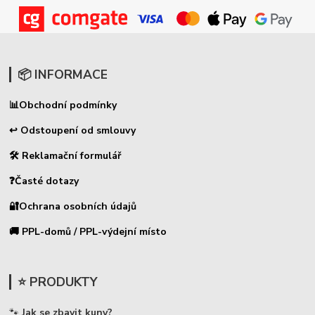
📦 INFORMACE
📊
Obchodní podmínky
↩ Odstoupení od smlouvy
🛠 Reklamační formulář
❓Časté dotazy
🔐Ochrana osobních údajů
🚚 PPL-domů / PPL-výdejní místo
⭐ PRODUKTY
🐾
Jak se zbavit kuny?