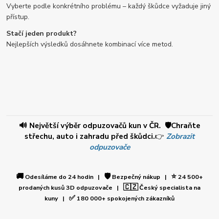
Vyberte podle konkrétního problému – každý škůdce vyžaduje jiný
přístup.
Stačí jeden produkt?
Nejlepších výsledků dosáhnete kombinací více metod.
🔊 Největší výběr odpuzovačů kun v ČR. 🛡️Chraňte
střechu, auto i zahradu před škůdci.
👉
Zobrazit
odpuzovače
🚚
🛡️
⭐
Odesíláme do 24 hodin |
Bezpečný nákup |
24 500+
🇨🇿
prodaných kusů 3D odpuzovače |
Český specialista na
✅
kuny |
180 000+ spokojených zákazníků