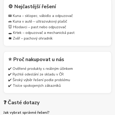
⚙️ Nejčastější řešení
🦝 Kuna – sklopec, vábidlo a odpuzovač
🚗 Kuna v autě – ultrazvukový plašič
🐭 Hlodavci – past nebo odpuzovač
🕳️ Krtek – odpuzovač a mechanická past
🐗 Zvěř – pachový ohradník
⭐ Proč nakupovat u nás
✔️ Ověřené produkty s reálným účinkem
✔️ Rychlé odeslání ze skladu v ČR
✔️ Široký výběr řešení podle problému
✔️ Tisíce spokojených zákazníků
❓ Časté dotazy
Jak vybrat správné řešení?