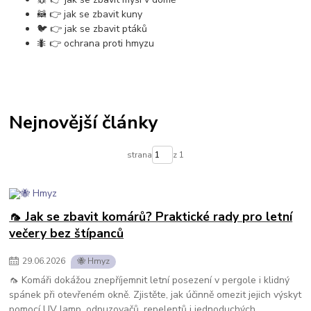
🦝 👉 jak se zbavit kuny
🐦 👉 jak se zbavit ptáků
🐜 👉 ochrana proti hmyzu
Nejnovější články
strana
z 1
🦟 Jak se zbavit komárů? Praktické rady pro letní
večery bez štípanců
29
.
06
.
2026
🐝 Hmyz
🦟 Komáři dokážou znepříjemnit letní posezení v pergole i klidný
spánek při otevřeném okně. Zjistěte, jak účinně omezit jejich výskyt
pomocí UV lamp, odpuzovačů, repelentů i jednoduchých