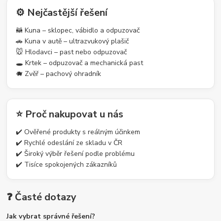
⚙️ Nejčastější řešení
🦝 Kuna – sklopec, vábidlo a odpuzovač
🚗 Kuna v autě – ultrazvukový plašič
🐭 Hlodavci – past nebo odpuzovač
🕳️ Krtek – odpuzovač a mechanická past
🐗 Zvěř – pachový ohradník
⭐ Proč nakupovat u nás
✔️ Ověřené produkty s reálným účinkem
✔️ Rychlé odeslání ze skladu v ČR
✔️ Široký výběr řešení podle problému
✔️ Tisíce spokojených zákazníků
❓ Časté dotazy
Jak vybrat správné řešení?