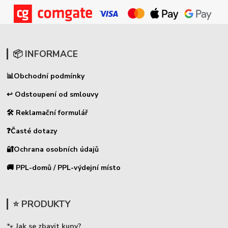
📦 INFORMACE
📊
Obchodní podmínky
↩ Odstoupení od smlouvy
🛠 Reklamační formulář
❓Časté dotazy
🔐Ochrana osobních údajů
🚚 PPL-domů / PPL-výdejní místo
⭐ PRODUKTY
🐾
Jak se zbavit kuny?