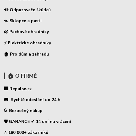
🔊 Odpuzovače škůdců
🪤 Sklopce a pasti
🌿 Pachové ohradníky
⚡
Elektrické ohradníky
🏠 Pro dům a zahradu
🏠 O FIRMĚ
🏢 Repulse.cz
🚚 Rychlé odeslání do 24 h
🔒 Bezpečný nákup
🛡️ GARANCE ✔ 14 dní na vrácení
⭐ 180 000+ zákazníků