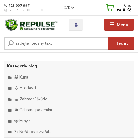
0
ks
📞 728 007 997
CZK
za
0 Kč
⏰ Po - Pá | 7:00 - 13:30 |
Menu
Hledat
Kategorie blogu
🦝 Kuna
🐭 Hlodavci
🕳️ Zahradní škůdci
🐗 Ochrana pozemku
🐝 Hmyz
🐾 Nežádoucí zvířata