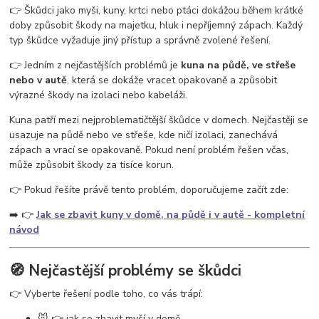
vosy v pergole
vosy na zahradě
vosy a sršně
jak se zbavit vos
👉 Škůdci jako myši, kuny, krtci nebo ptáci dokážou během krátké
ochrana proti vosám
jak se zbavit vosího hnízda
odpuzovač vos
doby způsobit škody na majetku, hluk i nepříjemný zápach. Každý
past na vosy
létající hmyz
vosy v domě
vosy ve střeše
typ škůdce vyžaduje jiný přístup a správně zvolené řešení.
👉 Jedním z nejčastějších problémů je
kuna na půdě, ve střeše
nebo v autě
, která se dokáže vracet opakovaně a způsobit
výrazné škody na izolaci nebo kabeláži.
Kuna patří mezi nejproblematičtější škůdce v domech. Nejčastěji se
usazuje na půdě nebo ve střeše, kde ničí izolaci, zanechává
zápach a vrací se opakovaně. Pokud není problém řešen včas,
může způsobit škody za tisíce korun.
👉 Pokud řešíte právě tento problém, doporučujeme začít zde:
➡️ 👉
Jak se zbavit kuny v domě, na půdě i v autě - kompletní
návod
🧭 Nejčastější problémy se škůdci
👉 Vyberte řešení podle toho, co vás trápí:
🐭 👉 jak se zbavit myší v domě