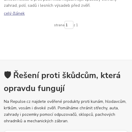
zahrad, polí, sadů i lesních výsadeb před zvěří.
celý článek
strana
z 1
🛡️ Řešení proti škůdcům, která
opravdu fungují
Na Repulse.cz najdete ověřené produkty proti kunám, hlodavcům,
krtkům, vosám i divoké zvěři. Pomáháme chránit střechy, auta,
zahrady i pozemky pomocí odpuzovačů, sklopců, pachových
ohradníků a mechanických zábran.