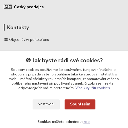
🇨🇿 Český prodejce
Kontakty
☎ Objednávky po telefonu
🛡️ Infolinka
📞 728 007 997
🍪 Jak byste rádi své cookies?
⏰ Po - Pá | 7:00 - 13:30 |
Soubory cookies používáme ke správnému fungování našeho e-
shopu a v případě vašeho souhlasu také ke sledování statistik o
info@repulse.cz
webu, měření efektivity reklamních kampaní, zapamatování vašeho
oblíbeného nastavení při používání stránek, či zobrazení reklam
odpovídajících vašim preferencím.
Více k využití cookies
Souhlasím
Nastavení
Upravit sběr cookies.
Souhlas můžete odmítnout
zde
.
REPULSE s.r.o. | www.repulse.cz | 2015-2026 © Hradec Králové