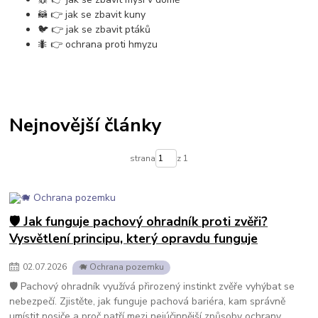
🦝 👉 jak se zbavit kuny
🐦 👉 jak se zbavit ptáků
🐜 👉 ochrana proti hmyzu
Nejnovější články
strana
z 1
🛡️ Jak funguje pachový ohradník proti zvěři?
Vysvětlení principu, který opravdu funguje
02
.
07
.
2026
🐗 Ochrana pozemku
🛡️ Pachový ohradník využívá přirozený instinkt zvěře vyhýbat se
nebezpečí. Zjistěte, jak funguje pachová bariéra, kam správně
umístit nosiče a proč patří mezi nejúčinnější způsoby ochrany