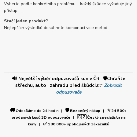
Vyberte podle konkrétního problému – každý škůdce vyžaduje jiný
přístup.
Stačí jeden produkt?
Nejlepších výsledků dosáhnete kombinací více metod.
🔊 Největší výběr odpuzovačů kun v ČR. 🛡️Chraňte
střechu, auto i zahradu před škůdci.
👉
Zobrazit
odpuzovače
🚚
🛡️
⭐
Odesíláme do 24 hodin |
Bezpečný nákup |
24 500+
🇨🇿
prodaných kusů 3D odpuzovače |
Český specialista na
✅
kuny |
180 000+ spokojených zákazníků