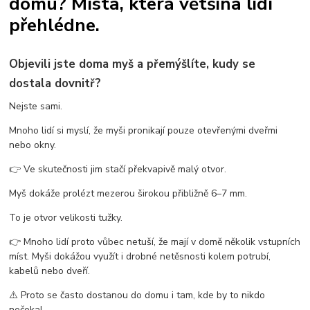
domu? Místa, která většina lidí
vosy v pergole
vosy na zahradě
vosy a sršně
jak se zbavit vos
přehlédne.
ochrana proti vosám
jak se zbavit vosího hnízda
odpuzovač vos
past na vosy
létající hmyz
vosy v domě
vosy ve střeše
Objevili jste doma myš a přemýšlíte, kudy se
dostala dovnitř?
Nejste sami.
Mnoho lidí si myslí, že myši pronikají pouze otevřenými dveřmi
nebo okny.
👉 Ve skutečnosti jim stačí překvapivě malý otvor.
Myš dokáže prolézt mezerou širokou přibližně 6–7 mm.
To je otvor velikosti tužky.
👉 Mnoho lidí proto vůbec netuší, že mají v domě několik vstupních
míst. Myši dokážou využít i drobné netěsnosti kolem potrubí,
kabelů nebo dveří.
⚠️ Proto se často dostanou do domu i tam, kde by to nikdo
nečekal.