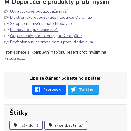
🛒 Doporučené produkty proti myším
👉
Ultrazvukové odpuzovače myší
👉
Elektronické odpuzovače hlodavců Deramax
👉
Sklopce na myši a malé hlodavce
👉
Pachové odpuzovače myší
👉
Odpuzovače pro sklepy, garáže a půdy
👉
Profesionální ochrana domu proti hlodavcům
Prohlédněte si kompletní nabídku řešení proti myším na
Repulse.cz.
Líbil se článek? Sdílejte ho s přáteli
Facebook
Twitter
Štítky
myš v domě
jak se zbavit myší