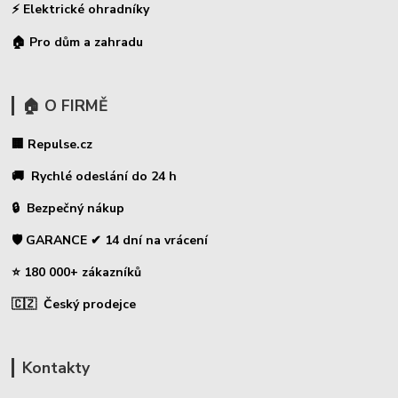
⚡
Elektrické ohradníky
🏠 Pro dům a zahradu
🏠 O FIRMĚ
🏢 Repulse.cz
🚚 Rychlé odeslání do 24 h
🔒 Bezpečný nákup
🛡️ GARANCE ✔ 14 dní na vrácení
⭐ 180 000+ zákazníků
🇨🇿 Český prodejce
Kontakty