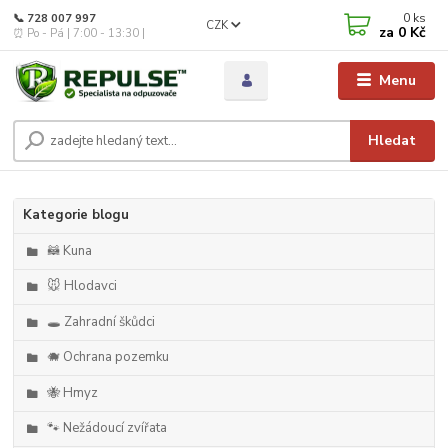
0
ks
📞 728 007 997
CZK
za
0 Kč
⏰ Po - Pá | 7:00 - 13:30 |
Menu
Hledat
Kategorie blogu
🦝 Kuna
🐭 Hlodavci
🕳️ Zahradní škůdci
🐗 Ochrana pozemku
🐝 Hmyz
🐾 Nežádoucí zvířata