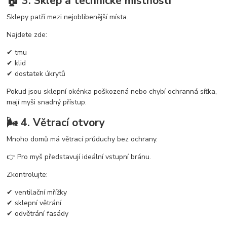
🏠 3. Sklep a technické místnosti
Sklepy patří mezi nejoblíbenější místa.
Najdete zde:
✔ tmu
✔ klid
✔ dostatek úkrytů
Pokud jsou sklepní okénka poškozená nebo chybí ochranná síťka,
mají myši snadný přístup.
🌬️ 4. Větrací otvory
Mnoho domů má větrací průduchy bez ochrany.
👉 Pro myš představují ideální vstupní bránu.
Zkontrolujte:
✔ ventilační mřížky
✔ sklepní větrání
✔ odvětrání fasády