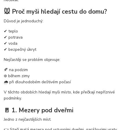
🐭 Proč myši hledají cestu do domu?
Důvod je jednoduchý:
✔ teplo
✔ potrava
✔ voda
✔ bezpečný úkryt
Nejčastěji se problém objevuje:
🍂 na podzim
❄️ během zimy
🌧️ při dlouhodobém deštivém počasí
V těchto obdobích hledají myši místo, kde přečkají nepříznivé
podmínky.
🚪 1. Mezery pod dveřmi
Jedno z nejčastějších míst.
👉 Stačí malá mezera pod vstupními dveřmi, garážovými vraty