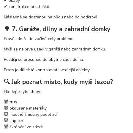
✔ okapy
✔ konstrukce přístřešků
Následně se dostanou na půdu nebo do podkroví.
🌳 7. Garáže, dílny a zahradní domky
Právě zde často začíná celý problém.
Myši se nejprve usadí v garáži nebo zahradním domku.
Později se přesunou do obytné části domu.
Proto je důležité kontrolovat i vedlejší objekty.
🔍 Jak poznat místo, kudy myši lezou?
Hledejte tyto stopy:
🐭 trus
🐭 okousané materiály
🐭 mastné šmouhy podél zdí
🐭 zápach
🐭 škrábání ve zdech