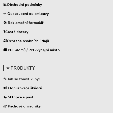
📊
Obchodní podmínky
↩ Odstoupení od smlouvy
🛠 Reklamační formulář
❓Časté dotazy
🔐Ochrana osobních údajů
🚚 PPL-domů / PPL-výdejní místo
⭐ PRODUKTY
🐾
Jak se zbavit kuny?
🔊 Odpuzovače škůdců
🪤 Sklopce a pasti
🌿 Pachové ohradníky