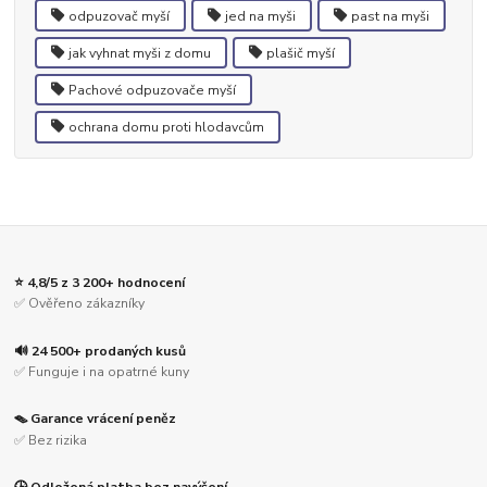
odpuzovač myší
jed na myši
past na myši
jak vyhnat myši z domu
plašič myší
Pachové odpuzovače myší
ochrana domu proti hlodavcům
⭐ 4,8/5 z 3 200+ hodnocení
✅ Ověřeno zákazníky
🔊 24 500+ prodaných kusů
✅ Funguje i na opatrné kuny
🪤 Garance vrácení peněz
✅ Bez rizika