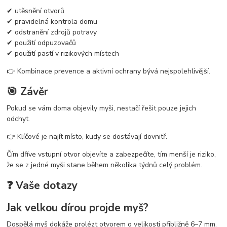
✔ utěsnění otvorů
✔ pravidelná kontrola domu
✔ odstranění zdrojů potravy
✔ použití odpuzovačů
✔ použití pastí v rizikových místech
👉 Kombinace prevence a aktivní ochrany bývá nejspolehlivější.
🎯 Závěr
Pokud se vám doma objevily myši, nestačí řešit pouze jejich
odchyt.
👉 Klíčové je najít místo, kudy se dostávají dovnitř.
Čím dříve vstupní otvor objevíte a zabezpečíte, tím menší je riziko,
že se z jedné myši stane během několika týdnů celý problém.
❓ Vaše dotazy
Jak velkou dírou projde myš?
Dospělá myš dokáže prolézt otvorem o velikosti přibližně 6–7 mm.