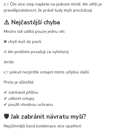
👉 Čím více stop najdete na jednom místě, tím větší je
pravděpodobnost, že právě tudy myši procházejí.
⚠️ Nejčastější chyba
Mnoho lidí udělá pouze jednu věc:
❌ chytí myš do pasti
A tím problém považují za vyřešený.
Jenže:
👉 pokud nezjistíte vstupní místo, přijdou další.
Proto je důležité:
✔ odstranit příčinu
✔ utěsnit vstupy
✔ použít vhodnou ochranu
🛡️ Jak zabránit návratu myší?
Nejúčinnější bývá kombinace více opatření: