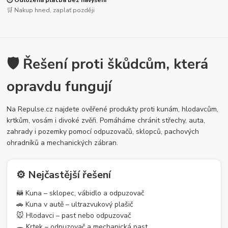
🕒 Odložená platba bez navýšení
🛒 Nakup hned, zaplať později
🛡️ Řešení proti škůdcům, která
opravdu fungují
Na Repulse.cz najdete ověřené produkty proti kunám, hlodavcům,
krtkům, vosám i divoké zvěři. Pomáháme chránit střechy, auta,
zahrady i pozemky pomocí odpuzovačů, sklopců, pachových
ohradníků a mechanických zábran.
⚙️ Nejčastější řešení
🦝 Kuna – sklopec, vábidlo a odpuzovač
🚗 Kuna v autě – ultrazvukový plašič
🐭 Hlodavci – past nebo odpuzovač
🕳️ Krtek – odpuzovač a mechanická past