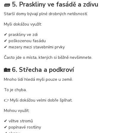
🧱 5. Praskliny ve fasádě a zdivu
Starší domy bývají plné drobných netěsností.
Myši dokážou využít:
✔ praskliny ve zdi
✔ poškozenou fasádu
✔ mezery mezi stavebními prvky
Často jde o místa, kterých si běžně nevšimnete.
🏡 6. Střecha a podkroví
Mnoho lidí hledá myši pouze u země.
To je chyba.
👉 Myši dokážou velmi dobře šplhat.
Mohou využít:
✔ větve stromů
✔ popínavé rostliny