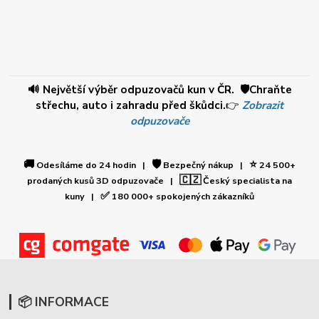
🔊 Největší výběr odpuzovačů kun v ČR. 🛡️Chraňte
střechu, auto i zahradu před škůdci.
👉
Zobrazit
odpuzovače
🚚
🛡️
⭐
Odesíláme do 24 hodin |
Bezpečný nákup |
24 500+
🇨🇿
prodaných kusů 3D odpuzovače |
Český specialista na
✅
kuny |
180 000+ spokojených zákazníků
📦 INFORMACE